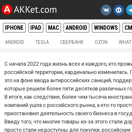
IPHONE
IPAD
MAC
ANDROID
WINDOWS
С
ANDROID
TESLA
СБЕРБАНК
OZON
WHAT
РАЗНОЕ
06.
С начала 2022 года жизнь всех и каждого, кто прож
Налог неизбежен. «Почта
российской территории, кардинально изменилась.
это на фоне ввода антироссийских санкций, подде
Росси» объявила о новом
которые решили более пяти десятков различных г
лимите беспошлинного вв
В итоге, как следствие, более чем тысяча иностра
для посылок из других ст
компаний ушла с российского рынка, а кто-то прост
приостановил деятельность своего бизнеса в госуд
Ввиду того, что многие товары из-за этого стали д
просто стали недоступны для покупки, российские