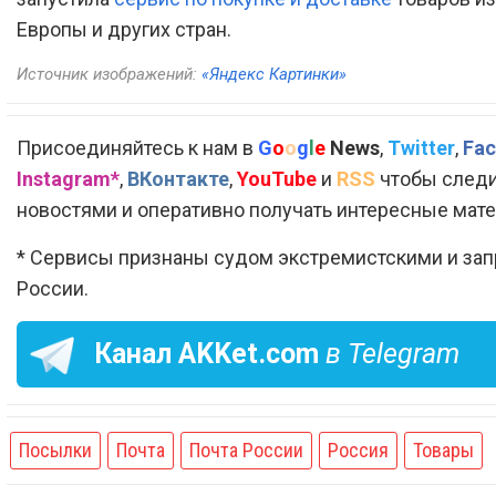
Европы и других стран.
Источник изображений:
«Яндекс Картинки»
Присоединяйтесь к нам в
G
o
o
g
l
e
News
,
Twitter
,
Fac
Instagram*
,
ВКонтакте
,
YouTube
и
RSS
чтобы следи
новостями и оперативно получать интересные мат
* Сервисы признаны судом экстремистскими и за
России.
Канал
AKKet.com
в Telegram
Посылки
Почта
Почта России
Россия
Товары