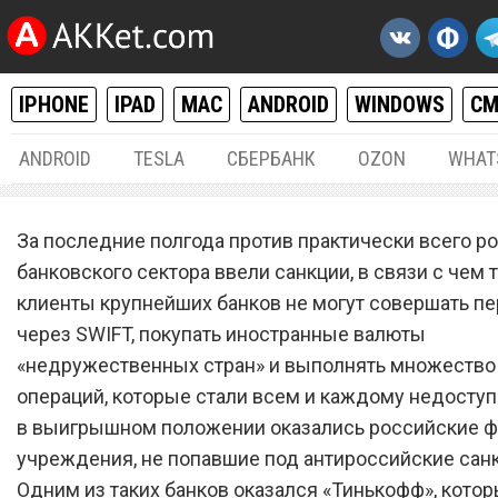
IPHONE
IPAD
MAC
ANDROID
WINDOWS
С
ANDROID
TESLA
СБЕРБАНК
OZON
WHAT
РАЗНОЕ
20.
За последние полгода против практически всего р
«Тинькофф Банк» массово
банковского сектора ввели санкции, в связи с чем 
клиенты крупнейших банков не могут совершать п
навсегда блокирует счета
через SWIFT, покупать иностранные валюты
россиян и лишает доступа
«недружественных стран» и выполнять множество
деньгам
операций, которые стали всем и каждому недоступн
в выигрышном положении оказались российские 
учреждения, не попавшие под антироссийские сан
Одним из таких банков оказался «Тинькофф», котор