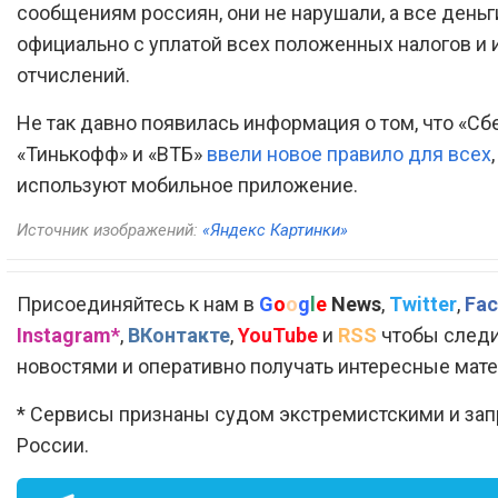
сообщениям россиян, они не нарушали, а все день
официально с уплатой всех положенных налогов и
отчислений.
Не так давно появилась информация о том, что «Сб
«Тинькофф» и «ВТБ»
ввели новое правило для всех
используют мобильное приложение.
Источник изображений:
«Яндекс Картинки»
Присоединяйтесь к нам в
G
o
o
g
l
e
News
,
Twitter
,
Fac
Instagram*
,
ВКонтакте
,
YouTube
и
RSS
чтобы следи
новостями и оперативно получать интересные мат
* Сервисы признаны судом экстремистскими и за
России.