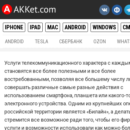
IPHONE
IPAD
MAC
ANDROID
WINDOWS
С
ANDROID
TESLA
СБЕРБАНК
OZON
WHAT
РАЗНОЕ
04.
Услуги телекоммуникационного характера с кажд
Сотовый оператор «Билай
становятся все более полезными и все более
востребованными, позволяя все большему числу 
взвинтил цены на всех ст
совершать различные самые разные действия с
тарифных планах
использованием смартфона, планшета или какого-т
электронного устройства. Одним из крупнейших оп
российской территории является «Билайн», а делат
стремится все возможное ради того, чтобы его ф
услуги и возможности использовали как можно бо