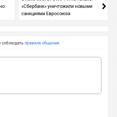
тно
«Сбербанк» уничтожили новыми
санкциями Евросоюза
е соблюдать
правила общения
.