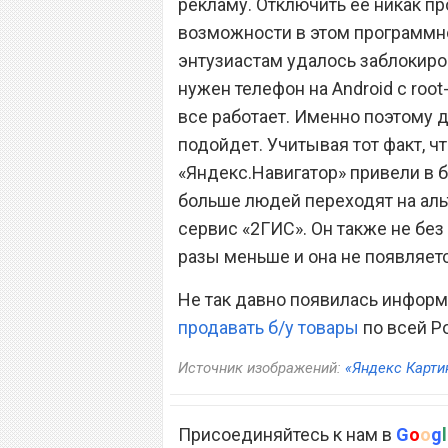
рекламу. Отключить ее никак пр
возможности в этом программн
энтузиастам удалось заблокиров
нужен телефон на Android с root
все работает. Именно поэтому 
подойдет. Учитывая тот факт, ч
«Яндекс.Навигатор» привели в 
больше людей переходят на альт
сервис «2ГИС». Он также не без 
разы меньше и она не появляетс
Не так давно появилась информ
продавать б/у товары
по всей Р
Источник изображений:
«Яндекс Карти
Присоединяйтесь к нам в
G
o
o
g
l