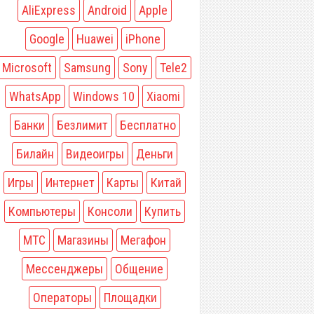
AliExpress
Android
Apple
Google
Huawei
iPhone
Microsoft
Samsung
Sony
Tele2
WhatsApp
Windows 10
Xiaomi
Банки
Безлимит
Бесплатно
Билайн
Видеоигры
Деньги
Игры
Интернет
Карты
Китай
Компьютеры
Консоли
Купить
МТС
Магазины
Мегафон
Мессенджеры
Общение
Операторы
Площадки