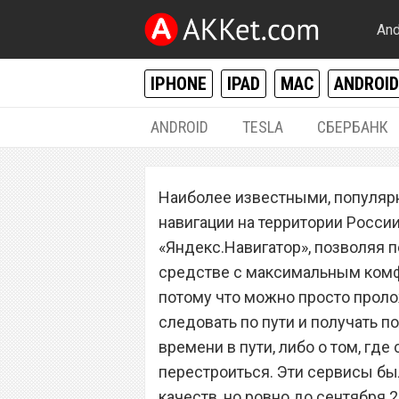
And
IPHONE
IPAD
MAC
ANDROID
ANDROID
TESLA
СБЕРБАНК
РАЗНОЕ
Наиболее известными, популяр
Реклама в прил
навигации на территории Росси
и «Яндекс.Навиг
«Яндекс.Навигатор», позволяя 
средстве с максимальным комф
людей в бешенс
потому что можно просто проло
следовать по пути и получать 
времени в пути, либо о том, где
перестроиться. Эти сервисы б
качеств, но ровно до сентября 2