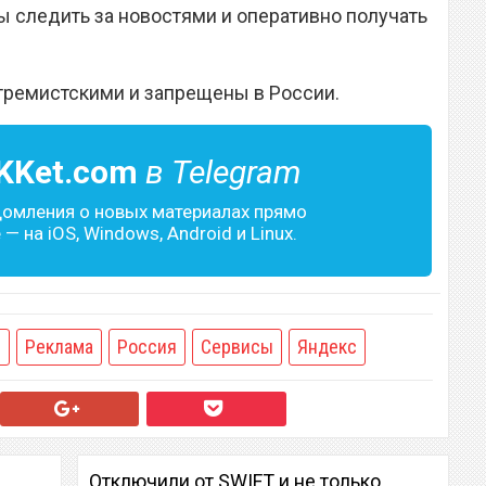
 следить за новостями и оперативно получать
тремистскими и запрещены в России.
KKet.com
в Telegram
домления о новых материалах прямо
— на iOS, Windows, Android и Linux.
я
Реклама
Россия
Сервисы
Яндекс
Отключили от SWIFT и не только.