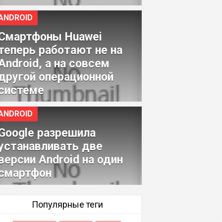
ANDROID
Смартфоны Huawei
теперь работают не на
Android, а на совсем
другой операционной
системе
ANDROID
Google разрешила
устанавливать две
версии Android на один
смартфон
Популярные теги