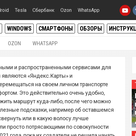
roid
Tesla
Сбербанк
Ozon
WhatsApp
WINDOWS
СМАРТФОНЫ
ОБЗОРЫ
ИНСТРУК
OZON
WHATSAPP
04.05.2022
|
2
ными и распространенными сервисами для
ожениях «Яндекс.Карты»
и являются «Яндекс.Карты» и
атор» привела миллионы
перемещаться на своем личном транспорте
ортом. Это действительно очень удобно,
тво
жить маршрут куда-либо, после чего можно
полезные подсказки, например об оставшемся
 свернуть или в какую волосу лучше
ыли просто потрясающими по совокупности
021 года, пока их создатели не решила начать