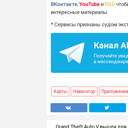
ВКонтакте
,
YouTube
и
RSS
чтобы
интересные материалы.
* Сервисы признаны судом экс
Канал
A
Получайте уве
в мессенджере 
Карты
Навигатор
Приложени
Grand Theft Auto V вышла для