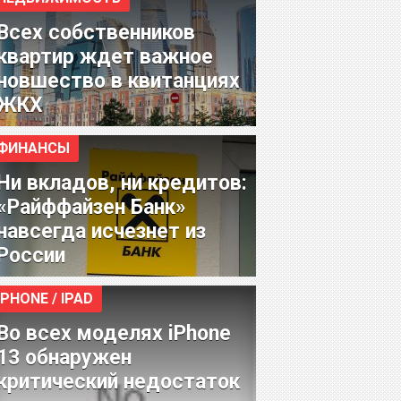
Всех собственников
квартир ждет важное
новшество в квитанциях
ЖКХ
ФИНАНСЫ
Ни вкладов, ни кредитов:
«Райффайзен Банк»
навсегда исчезнет из
России
IPHONE / IPAD
Во всех моделях iPhone
13 обнаружен
критический недостаток