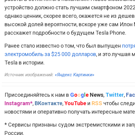
устройство должно стать лучшим смартфоном 2022 
однако ценник, скорее всего, окажется не из дешев
высокой долей вероятности, вскоре уже сам Илон
расскажет подробности о будущем Tesla Phone.
Ранее стало известно о том, что был выпущен
потр
электромобиль за $25 000 долларов
, и это лучшая
Tesla в истории.
Источник изображений:
«Яндекс Картинки»
Присоединяйтесь к нам в
G
o
o
g
l
e
News
,
Twitter
,
Fac
Instagram*
,
ВКонтакте
,
YouTube
и
RSS
чтобы следи
новостями и оперативно получать интересные мат
* Сервисы признаны судом экстремистскими и за
России.