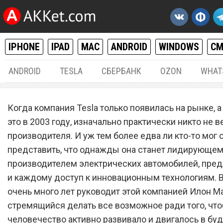
IPHONE
IPAD
MAC
ANDROID
WINDOWS
С
ANDROID
TESLA
СБЕРБАНК
OZON
WHAT
РАЗНОЕ
25.
Когда компания Tesla только появилась на рынке, 
Tesla Phone – самый лучш
это в 2003 году, изначально практически никто не в
производителя. И уж тем более едва ли кто-то мог 
смартфон 2022 года. От не
представить, что однажды она станет лидирующе
восторге все
производителем электрических автомобилей, пред
и каждому доступ к инновационным технологиям. В
очень много лет руководит этой компанией Илон Ма
стремящийся делать все возможное ради того, чт
человечество активно развивало и двигалось в буд