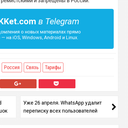
тремистскими и запрещены в России.
KKet.com
в Telegram
домления о новых материалах прямо
— на iOS, Windows, Android и Linux.
Россия
Связь
Тарифы
d
Уже 26 апреля. WhatsApp удалит
 шок
переписку всех пользователей