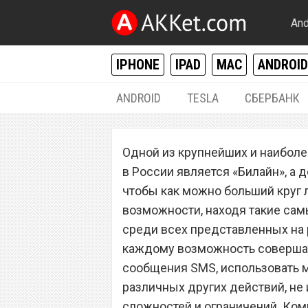
And
IPHONE
IPAD
MAC
ANDROID
ANDROID
TESLA
СБЕРБАНК
РАЗНОЕ
Одной из крупнейших и наибол
Сотовый операто
в России является «Билайн», а 
дешевые тариф
чтобы как можно больший круг 
возможности, находя такие са
среди всех представленных на 
каждому возможность совершат
сообщения SMS, использовать 
различных других действий, не
сложностей и ограничений. Ком