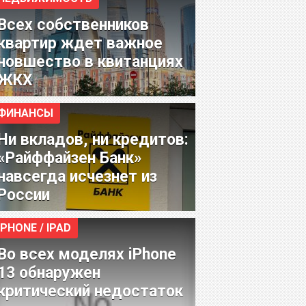
Всех собственников
квартир ждет важное
новшество в квитанциях
ЖКХ
ФИНАНСЫ
Ни вкладов, ни кредитов:
«Райффайзен Банк»
навсегда исчезнет из
России
IPHONE / IPAD
Во всех моделях iPhone
13 обнаружен
критический недостаток