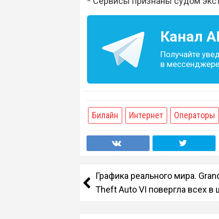
* Сервисы признаны судом экс
Канал
A
Получайте уве
в мессенджере 
Билайн
Интернет
Операторы
Графика реального мира. Gran
Theft Auto VI повергла всех в