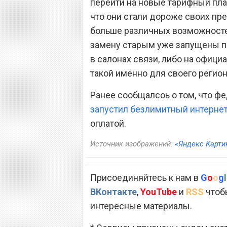
перейти на новые тарифный пла
что они стали дороже своих пр
больше различных возможносте
замену старым уже запущены по
в салонах связи, либо на офици
такой именно для своего регио
Ранее сообщалсоь о том, что ф
запустил безлимитный интерне
оплатой.
Источник изображений:
«Яндекс Карти
Присоединяйтесь к нам в
G
o
o
g
l
ВКонтакте
,
YouTube
и
RSS
чтобы
интересные материалы.