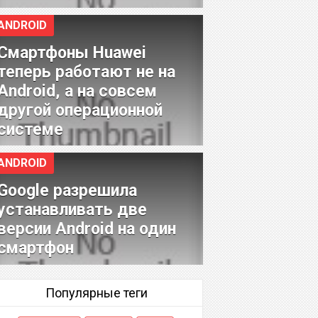
ANDROID
Смартфоны Huawei
теперь работают не на
Android, а на совсем
другой операционной
системе
ANDROID
Google разрешила
устанавливать две
версии Android на один
смартфон
Популярные теги