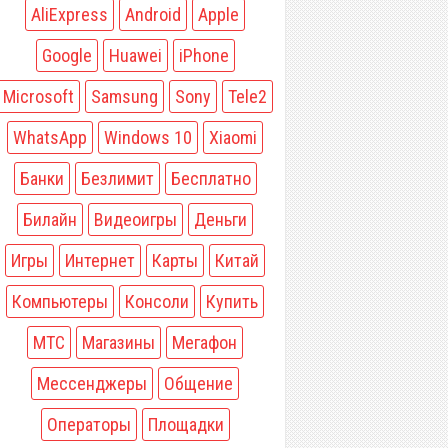
AliExpress
Android
Apple
Google
Huawei
iPhone
Microsoft
Samsung
Sony
Tele2
WhatsApp
Windows 10
Xiaomi
Банки
Безлимит
Бесплатно
Билайн
Видеоигры
Деньги
Игры
Интернет
Карты
Китай
Компьютеры
Консоли
Купить
МТС
Магазины
Мегафон
Мессенджеры
Общение
Операторы
Площадки