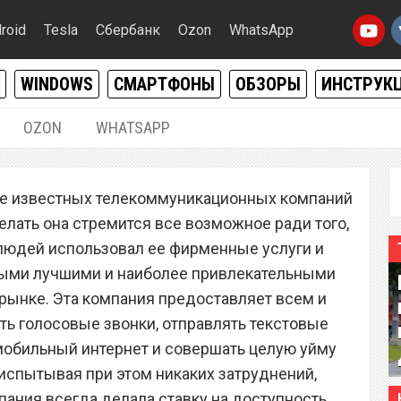
roid
Tesla
Сбербанк
Ozon
WhatsApp
WINDOWS
СМАРТФОНЫ
ОБЗОРЫ
ИНСТРУК
OZON
WHATSAPP
24.04.2022
|
0
ее известных телекоммуникационных компаний
р «Билайн» закрыл все
делать она стремится все возможное ради того,
ные планы
людей использовал ее фирменные услуги и
мыми лучшими и наиболее привлекательными
рынке. Эта компания предоставляет всем и
ь голосовые звонки, отправлять текстовые
мобильный интернет и совершать целую уйму
 испытывая при этом никаких затруднений,
пания всегда делала ставку на доступность