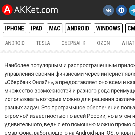
IPHONE
IPAD
MAC
ANDROID
WINDOWS
С
ANDROID
TESLA
СБЕРБАНК
OZON
WHAT
РАЗНОЕ
23.
Наиболее популярным и распространенным прило
«Сбербанк Онлайн» перес
управления своими финансами через интернет явл
«Сбербанк Онлайн», а предоставляет оно всем и к
работать на смартфонах A
множество возможностей и разного рода преимущ
и iOS. Найдено решение
использовать которые можно для решения различ
разных задач. Это программное обеспечение поль
огромной известностью по всей России, но в этом 
удивительного, ведь с его помощью можно прямо с
смартфона, работающего на Android или iOS, открыт