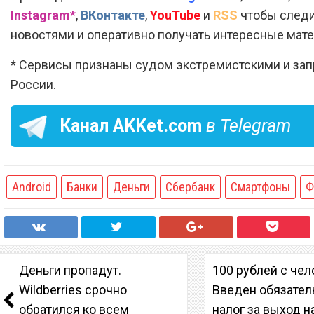
Instagram*
,
ВКонтакте
,
YouTube
и
RSS
чтобы следи
новостями и оперативно получать интересные мат
* Сервисы признаны судом экстремистскими и за
России.
Канал
AKKet.com
в Telegram
Android
Банки
Деньги
Сбербанк
Смартфоны
Ф
Деньги пропадут.
100 рублей с чел
Wildberries срочно
Введен обязате
обратился ко всем
налог за выход н