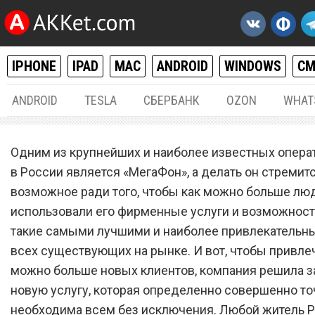
IPHONE
IPAD
MAC
ANDROID
WINDOWS
С
ANDROID
TESLA
СБЕРБАНК
OZON
WHAT
РАЗНОЕ
21.
Одним из крупнейших и наиболее известных опера
Сотовый оператор «МегаФ
в России является «МегаФон», а делать он стремит
возможное ради того, чтобы как можно больше лю
запустил необходимую вс
использовали его фирменные услуги и возможност
новую услугу
такие самыми лучшими и наиболее привлекательн
всех существующих на рынке. И вот, чтобы привлеч
можно больше новых клиентов, компания решила з
новую услугу, которая определенно совершенно то
необходима всем без исключения. Любой житель Р