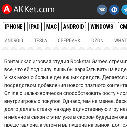
IPHONE
IPAD
MAC
ANDROID
WINDOWS
С
ANDROID
TESLA
СБЕРБАНК
OZON
WHAT
РАЗНОЕ
23.
Британская игровая студия Rockstar Games стреми
Шокирующие подробности
все, что ей под силу, лишь бы зарабатывать на вид
V как можно больше денежных средств. Делается 
Grand Theft Auto VI попали
посредством добавления нового платного контента
интернет
Online с целью всячески способствовать росту чис
внутриигровых покупок. Однако, тем не менее, бес
долго делать ставку на одну единственную игру н
и именно в связи с этим уже в скором будущем ок
представлена, а затем и выпущена на рынок, долг