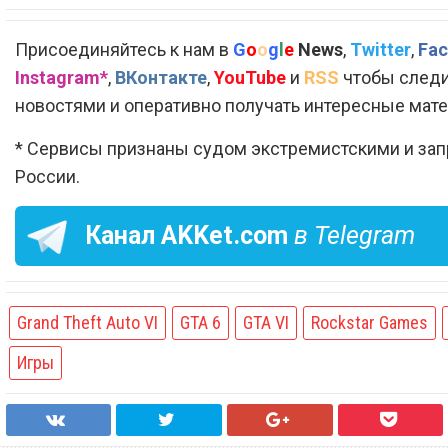
Присоединяйтесь к нам в
G
o
o
g
l
e
News
,
Twitter
,
Fac
Instagram*
,
ВКонтакте
,
YouTube
и
RSS
чтобы следи
новостями и оперативно получать интересные мат
* Сервисы признаны судом экстремистскими и за
России.
Канал
AKKet.com
в Telegram
Grand Theft Auto VI
GTA 6
GTA VI
Rockstar Games
Игры