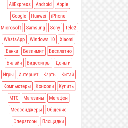
AliExpress
Android
Apple
Google
Huawei
iPhone
Microsoft
Samsung
Sony
Tele2
WhatsApp
Windows 10
Xiaomi
Банки
Безлимит
Бесплатно
Билайн
Видеоигры
Деньги
Игры
Интернет
Карты
Китай
Компьютеры
Консоли
Купить
МТС
Магазины
Мегафон
Мессенджеры
Общение
Операторы
Площадки