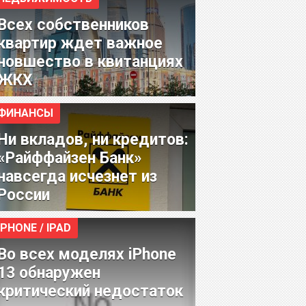
Всех собственников
квартир ждет важное
новшество в квитанциях
ЖКХ
ФИНАНСЫ
Ни вкладов, ни кредитов:
«Райффайзен Банк»
навсегда исчезнет из
России
IPHONE / IPAD
Во всех моделях iPhone
13 обнаружен
критический недостаток