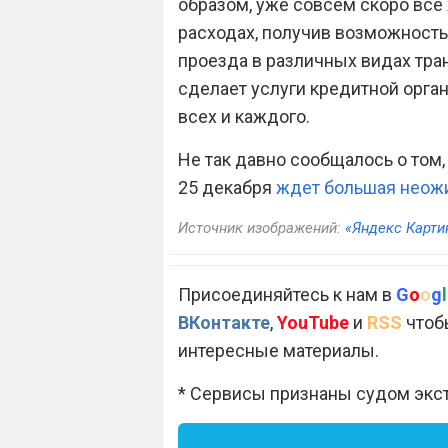
образом, уже совсем скоро все
расходах, получив возможность
проезда в различных видах тра
сделает услуги кредитной орга
всех и каждого.
Не так давно сообщалось о том,
25 декабря
ждет большая неож
Источник изображений:
«Яндекс Карти
Присоединяйтесь к нам в
G
o
o
g
l
ВКонтакте
,
YouTube
и
RSS
чтобы
интересные материалы.
* Сервисы признаны судом экс