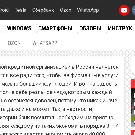
roid
Tesla
Сбербанк
Ozon
WhatsApp
WINDOWS
СМАРТФОНЫ
ОБЗОРЫ
ИНСТРУК
OZON
WHATSAPP
25.12.2021
|
5
ой кредитной организацией в России является
стил бесплатный проезд
ится все ради того, чтобы ее фирменные услуги
я пользователей
 можно больший круг людей. И вот, на радость
полне себе реальное чудо, которым каждый
но останется доволен, потому что никак иначе
ь даже и не может. Так, в частности,
ритории банк посчитал необходимым приятно
ляя каждому из таких экономить порядка 3 – 4
ет этого удастся экономить около 40 000