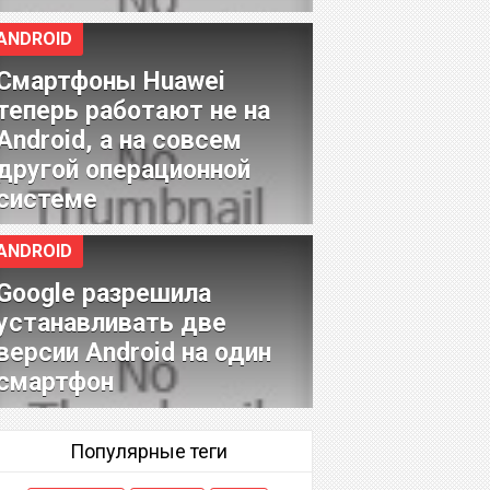
ANDROID
Смартфоны Huawei
теперь работают не на
Android, а на совсем
другой операционной
системе
ANDROID
Google разрешила
устанавливать две
версии Android на один
смартфон
Популярные теги