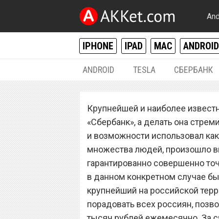
And
IPHONE
IPAD
MAC
ANDROID
ANDROID
TESLA
СБЕРБАНК
РАЗНОЕ
Крупнейшей и наиболее известн
«Сбербанк» запу
«Сбербанк», а делать она стрем
в транспорте дл
и возможности использовал как
множества людей, произошло в
банковских карт
гарантированно совершенно точ
в данном конкретном случае быт
крупнейший на российской тер
порадовать всех россиян, позво
тысяч рублей ежемесячно. За сч