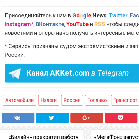
Присоединяйтесь к нам в
G
o
o
g
l
e
News
,
Twitter
,
Fac
Instagram*
,
ВКонтакте
,
YouTube
и
RSS
чтобы следи
новостями и оперативно получать интересные мат
* Сервисы признаны судом экстремистскими и за
России.
Канал
AKKet.com
в Telegram
Автомобили
Налоги
Россия
Топливо
Транспорт
«Билайн» прекратил работу
«МегаФон» запус