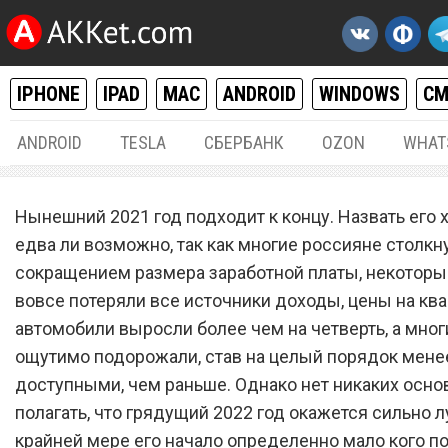
IPHONE
IPAD
MAC
ANDROID
WINDOWS
С
ANDROID
TESLA
СБЕРБАНК
OZON
WHAT
РАЗНОЕ
14.1
Нынешний 2021 год подходит к концу. Назвать его
С 1 января всех владельц
едва ли возможно, так как многие россияне столкн
сокращением размера заработной платы, некоторые
автомобилей ждет непри
вовсе потеряли все источники доходы, цены на кв
сюрприз
автомобили выросли более чем на четверть, а мно
ощутимо подорожали, став на целый порядок мене
доступными, чем раньше. Однако нет никаких осно
полагать, что грядущий 2022 год окажется сильно л
крайней мере его начало определенно мало кого по