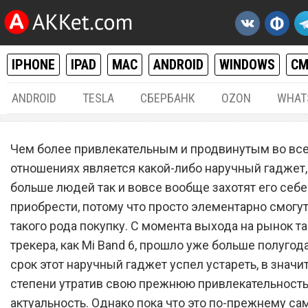
IPHONE
IPAD
MAC
ANDROID
WINDOWS
С
ANDROID
TESLA
СБЕРБАНК
OZON
WHAT
РАЗНОЕ
07.
Чем более привлекательным и продвинутым во вс
Xiaomi Mi Band 7 поверг вс
отношениях является какой-либо наручный гаджет,
больше людей так и вовсе вообще захотят его себе
шок
приобрести, потому что просто элементарно смогу
такого рода покупку. С момента выхода на рынок та
трекера, как Mi Band 6, прошло уже больше полугода,
срок этот наручный гаджет успел устареть, в значи
степени утратив свою прежнюю привлекательность
актуальность. Однако пока что это по-прежнему с