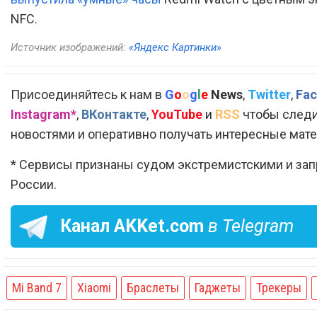
NFC.
Источник изображений:
«Яндекс Картинки»
Присоединяйтесь к нам в
G
o
o
g
l
e
News
,
Twitter
,
Fac
Instagram*
,
ВКонтакте
,
YouTube
и
RSS
чтобы следи
новостями и оперативно получать интересные мат
* Сервисы признаны судом экстремистскими и за
России.
Канал
AKKet.com
в Telegram
Mi Band 7
Xiaomi
Браслеты
Гаджеты
Трекеры