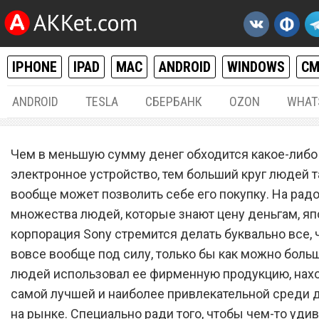
IPHONE
IPAD
MAC
ANDROID
WINDOWS
С
ANDROID
TESLA
СБЕРБАНК
OZON
WHAT
РАЗНОЕ
30.
Чем в меньшую сумму денег обходится какое-либо
Sony обрушила цену прис
электронное устройство, тем больший круг людей т
вообще может позволить себе его покупку. На рад
PlayStation в целых три ра
множества людей, которые знают цену деньгам, яп
корпорация Sony стремится делать буквально все, ч
вовсе вообще под силу, только бы как можно больш
людей использовал ее фирменную продукцию, нах
самой лучшей и наиболее привлекательной среди 
на рынке. Специально ради того, чтобы чем-то удив