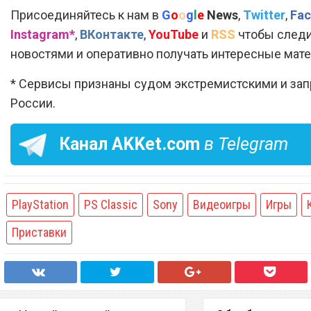
Присоединяйтесь к нам в
G
o
o
g
l
e
News
,
Twitter
,
Fac
Instagram*
,
ВКонтакте
,
YouTube
и
RSS
чтобы следи
новостями и оперативно получать интересные мат
* Сервисы признаны судом экстремистскими и за
России.
Канал
AKKet.com
в Telegram
PlayStation
PS Classic
Sony
Видеоигры
Игры
Приставки