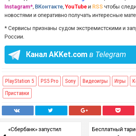
Instagram*
,
ВКонтакте
,
YouTube
и
RSS
чтобы следи
новостями и оперативно получать интересные мат
* Сервисы признаны судом экстремистскими и за
России.
Канал
AKKet.com
в Telegram
PlayStation 5
PS5 Pro
Sony
Видеоигры
Игры
К
Приставки
«Сбербанк» запустил
Бесплатный тар