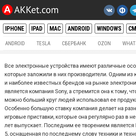
IPHONE
IPAD
MAC
ANDROID
WINDOWS
С
ANDROID
TESLA
СБЕРБАНК
OZON
WHAT
РАЗНОЕ
21.
Все электронные устройства имеют различные осо
Sony PlayStation 5 Pro вы
которые заложили в них производители. Одним из
и наиболее известных брендов на рынке электрон
повергла всех в шок
является компания Sony, а стремится она к тому, чт
можно больший круг людей использовал ее продук
Особенно большую ставку компания делает на разн
игровые приставки, которые она регулярно раз в н
лет выпускает. Последним ее творением является P
5, оснащенная по последнему слову техники и техн