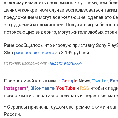
каждому изменить свою жизнь к лучшему, тем боле
данном конкретном случае воспользоваться таки
предложением могут все желающие, сделав это б
затруднений и сложностей. Получить игры бесплатн
потрясающих видеоигр, могут жители любых стран 
Ране сообщалось, что игровую приставку Sony PlayS
Slim
распродают всего
за 3 199 рублей.
Источник изображений:
«Яндекс Картинки»
Присоединяйтесь к нам в
G
o
o
g
l
e
News
,
Twitter
,
Fac
Instagram*
,
ВКонтакте
,
YouTube
и
RSS
чтобы следи
новостями и оперативно получать интересные мат
* Сервисы признаны судом экстремистскими и за
России.