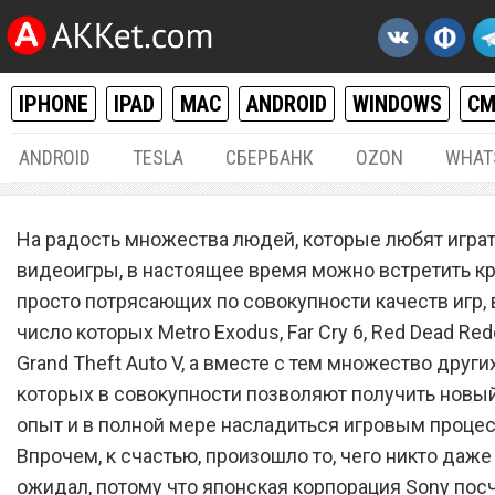
IPHONE
IPAD
MAC
ANDROID
WINDOWS
С
ANDROID
TESLA
СБЕРБАНК
OZON
WHAT
РАЗНОЕ
28.
На радость множества людей, которые любят играт
Sony сделала игры для
видеоигры, в настоящее время можно встретить к
просто потрясающих по совокупности качеств игр, 
PlayStation 4 и PlayStation 
число которых Metro Exodus, Far Cry 6, Red Dead Red
бесплатными
Grand Theft Auto V, а вместе с тем множество других
которых в совокупности позволяют получить новы
опыт и в полной мере насладиться игровым проце
Впрочем, к счастью, произошло то, чего никто даже
ожидал, потому что японская корпорация Sony пос