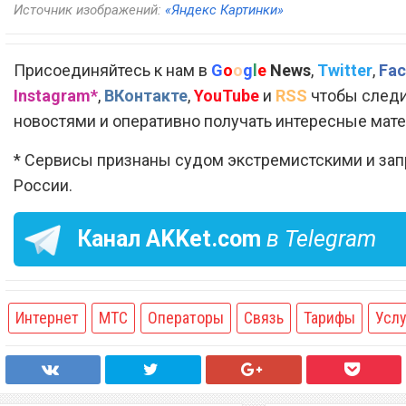
Источник изображений:
«Яндекс Картинки»
Присоединяйтесь к нам в
G
o
o
g
l
e
News
,
Twitter
,
Fac
Instagram*
,
ВКонтакте
,
YouTube
и
RSS
чтобы следи
новостями и оперативно получать интересные мат
* Сервисы признаны судом экстремистскими и за
России.
Канал
AKKet.com
в Telegram
Интернет
МТС
Операторы
Связь
Тарифы
Услу