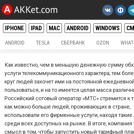
IPHONE
IPAD
MAC
ANDROID
WINDOWS
С
ANDROID
TESLA
СБЕРБАНК
OZON
WHAT
РАЗНОЕ
22.
Как известно, чем в меньшую денежную сумму об
«МТС» запустил новый
услуги телекоммуникационного характера, тем бол
круг людей захочет ими на постоянной ежедневно
тарифный план всего за 1
пользоваться, и на то имеется целая масса различн
рублей в месяц
Российский сотовый оператор «МТС» стремится к т
как можно больше людей, проживающих в стране,
использовали его фирменные услуги, находя таки
среди всех доступных на рынке. В итоге, компания
смысл в том, чтобы запустить новый тарифный пла