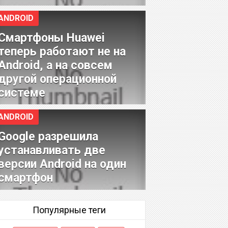
ANDROID
Смартфоны Huawei
теперь работают не на
Android, а на совсем
другой операционной
системе
ANDROID
Google разрешила
устанавливать две
версии Android на один
смартфон
Популярные теги