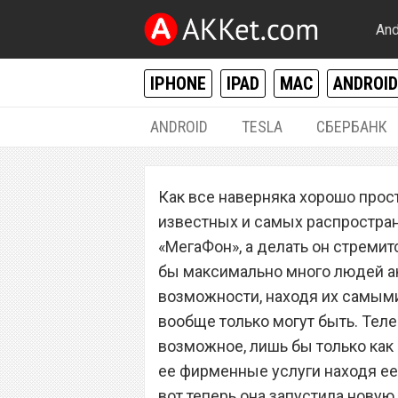
And
IPHONE
IPAD
MAC
ANDROID
ANDROID
TESLA
СБЕРБАНК
РАЗНОЕ
Как все наверняка хорошо прост
Сотовый операт
известных и самых распростра
новую услугу, о 
«МегаФон», а делать он стремит
бы максимально много людей а
абсолютно все
возможности, находя их самыми
вообще только могут быть. Тел
возможное, лишь бы только как
ее фирменные услуги находя ее
вот теперь она запустила новую