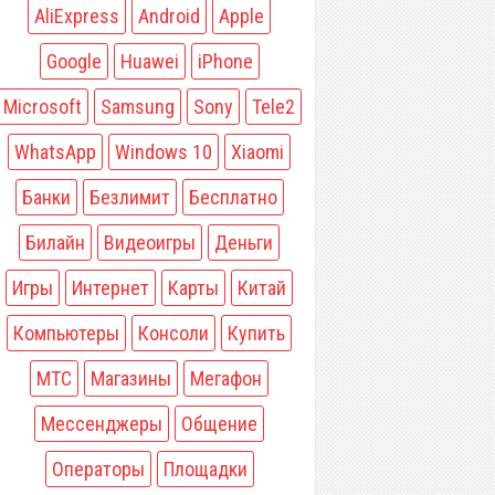
AliExpress
Android
Apple
Google
Huawei
iPhone
Microsoft
Samsung
Sony
Tele2
WhatsApp
Windows 10
Xiaomi
Банки
Безлимит
Бесплатно
Билайн
Видеоигры
Деньги
Игры
Интернет
Карты
Китай
Компьютеры
Консоли
Купить
МТС
Магазины
Мегафон
Мессенджеры
Общение
Операторы
Площадки