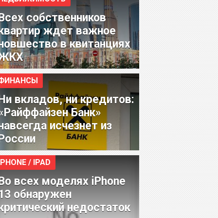
Всех собственников
квартир ждет важное
новшество в квитанциях
ЖКХ
ФИНАНСЫ
Ни вкладов, ни кредитов:
«Райффайзен Банк»
навсегда исчезнет из
России
IPHONE / IPAD
Во всех моделях iPhone
13 обнаружен
критический недостаток