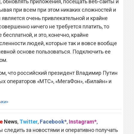
и, обновлять приложения, посещать веб-сайты и
тывая при всем при этом никаких сложностей и
 является очень привлекательной и крайне
совершенно ничего не требуется платить, то
 бесплатной, и это, конечно, крайне
сленности людей, которые так и вовсе вообще
невной основе пользоваться. Подключить ее
ом.
том, что российский президент Владимир Путин
х операторов «МТС», «МегаФон», «Билайн» и
нки»
e
News
,
Twitter
,
Facebook*
,
Instagram*
,
 следить за новостями и оперативно получать