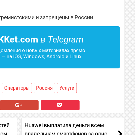
тремистскими и запрещены в России.
KKet.com
в Telegram
домления о новых материалах прямо
— на iOS, Windows, Android и Linux.
Операторы
Россия
Услуги
стей
Huawei выплатила деньги всем
ком
владельцам смартфонов за одно