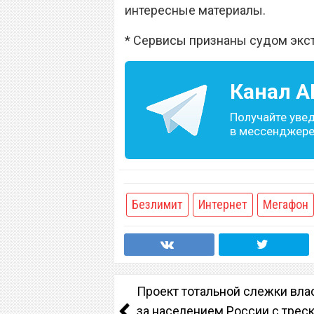
интересные материалы.
* Сервисы признаны судом экс
Канал
A
Получайте уве
в мессенджере 
Безлимит
Интернет
Мегафон
Проект тотальной слежки вла
за населением России с трес