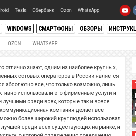
roid
Tesla
Сбербанк
Ozon
WhatsApp
WINDOWS
СМАРТФОНЫ
ОБЗОРЫ
ИНСТРУК
OZON
WHATSAPP
14.01.2021
|
0
о отлично знают, одним из наиболее крупных,
ор «МегаФон» запустил
ненных сотовых операторов в России является
которой мечтали
ся абсолютно все, что только возможно, лишь
ктивно использовали его фирменные услуги и
 лучшими среди всех, которые так и вовсе
екоммуникационная компания делает все
 можно более широкий круг людей использовал
 лучшей среди всех существующих на рынке, и
 услугу, о которой определенно совершенно