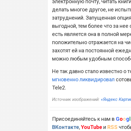
электронную почту, читать книг
делать многое другое, не испы
затруднений. Запущенная опция
выгодной, тем более что за нее 
есть является она в полной мере
положительно отражается на чи
захотят ей на постоянной ежед
можно любым удобным способ
Не так давно стало известно о 
мгновенно ликвидировал
сотовы
Tele2.
Источник изображений:
«Яндекс Карти
Присоединяйтесь к нам в
G
o
o
g
l
ВКонтакте
,
YouTube
и
RSS
чтобы