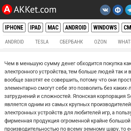
IPHONE
IPAD
MAC
ANDROID
WINDOWS
С
ANDROID
TESLA
СБЕРБАНК
OZON
WHAT
РАЗНОЕ
23.
Чем в меньшую сумму денег обходится покупка ка
Sony обрушила ценник
электронного устройства, тем больше людей так и 
вообще захотят ее совершить, потому что они прос
новейшей PlayStation до 2
элементарно смогут себе это позволить без каких-
рублей
затруднений и сложностей. Японская корпорация S
является одним из самых крупных производителей
электронных устройств для любителей игр, а польз
фирменная продукция огроменной крайне большой
производительностью по всему земному шару, то е