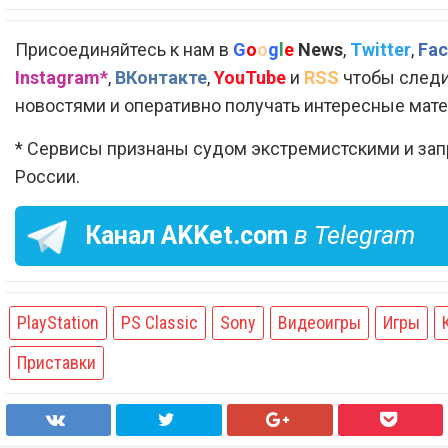
Присоединяйтесь к нам в
G
o
o
g
l
e
News
,
Twitter
,
Fac
Instagram*
,
ВКонтакте
,
YouTube
и
RSS
чтобы следи
новостями и оперативно получать интересные мат
* Сервисы признаны судом экстремистскими и за
России.
Канал
AKKet.com
в Telegram
PlayStation
PS Classic
Sony
Видеоигры
Игры
Приставки