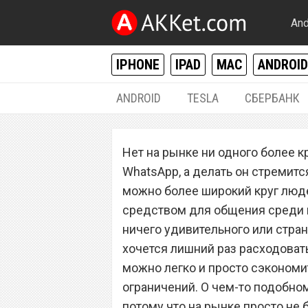
And
IPHONE
IPAD
MAC
ANDROID
ANDROID
TESLA
СБЕРБАНК
РАЗНОЕ
Нет на рынке ни одного более к
Обнаружен спос
WhatsApp, а делать он стремитс
переписку в Wha
можно более широкий круг люде
средством для общения среди в
ничего удивительного или странн
хочется лишний раз расходовать
можно легко и просто сэкономит
ограничений. О чем-то подобно
потому что на рынке просто не 