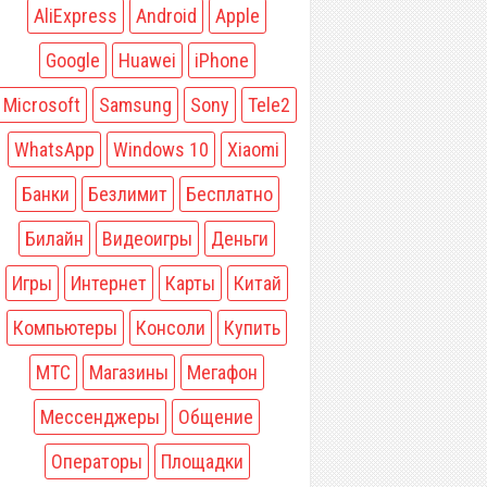
AliExpress
Android
Apple
Google
Huawei
iPhone
Microsoft
Samsung
Sony
Tele2
WhatsApp
Windows 10
Xiaomi
Банки
Безлимит
Бесплатно
Билайн
Видеоигры
Деньги
Игры
Интернет
Карты
Китай
Компьютеры
Консоли
Купить
МТС
Магазины
Мегафон
Мессенджеры
Общение
Операторы
Площадки