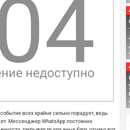
 событие всех крайне сильно порадует, ведь
ожет. Мессенджер WhatsApp постоянно
нности, закрывая те или иные баги, однако вот