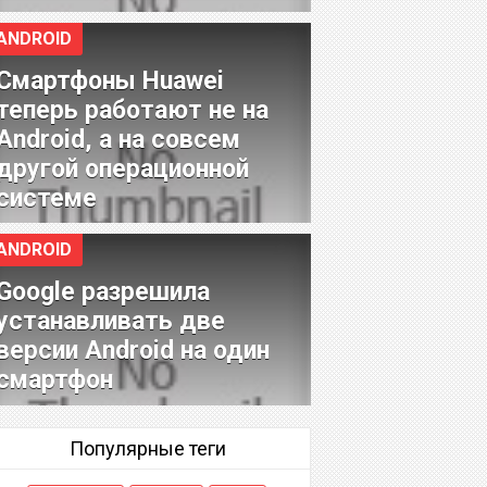
ANDROID
Смартфоны Huawei
теперь работают не на
Android, а на совсем
другой операционной
системе
ANDROID
Google разрешила
устанавливать две
версии Android на один
смартфон
Популярные теги