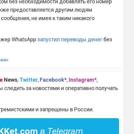
еком без необходимости добавлять его номер
также предоставляется другим людям
сообщения, не имея к таким никакого
джер WhatsApp
запустил переводы денег
без
нки»
e
News
,
Twitter
,
Facebook*
,
Instagram*
,
 следить за новостями и оперативно получать
тремистскими и запрещены в России.
KKet.com
в Telegram