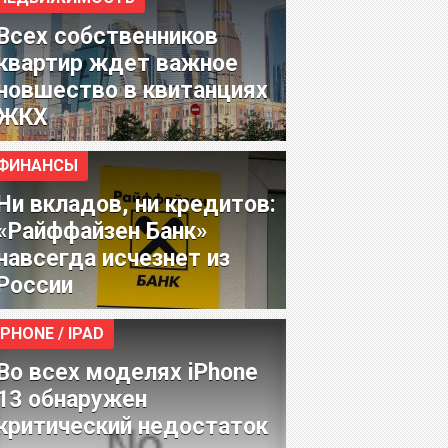
Всех собственников
квартир ждет важное
новшество в квитанциях
ЖКХ
ФИНАНСЫ
Ни вкладов, ни кредитов:
«Райффайзен Банк»
навсегда исчезнет из
России
IPHONE / IPAD
Во всех моделях iPhone
13 обнаружен
критический недостаток