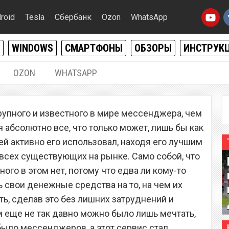
roid
Tesla
Сбербанк
Ozon
WhatsApp
WINDOWS
СМАРТФОНЫ
ОБЗОРЫ
ИНСТРУК
OZON
WHATSAPP
08.11.2020
|
1
рупного и известного в мире мессенджера, чем
об читать чужую
я абсолютно все, что только может, лишь бы как
tsApp
й активно его использовал, находя его лучшим
сех существующих на рынке. Само собой, что
ого в этом нет, потому что едва ли кому-то
 свои денежные средства на то, на чем их
ь, сделав это без лишних затруднений и
м еще не так давно можно было лишь мечтать,
было мессенджеров, а этот сервис стал