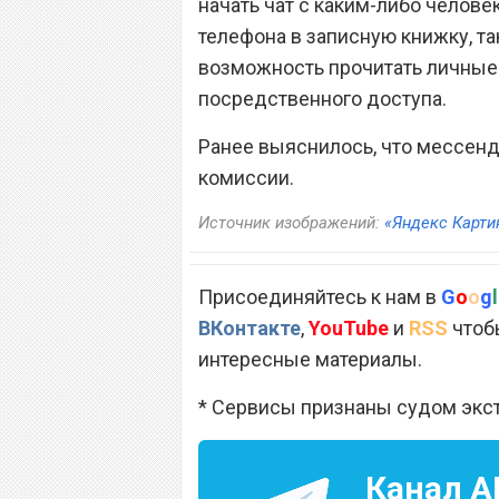
начать чат с каким-либо челов
телефона в записную книжку, 
возможность прочитать личные 
посредственного доступа.
Ранее выяснилось, что мессен
комиссии.
Источник изображений:
«Яндекс Карти
Присоединяйтесь к нам в
G
o
o
g
l
ВКонтакте
,
YouTube
и
RSS
чтобы
интересные материалы.
* Сервисы признаны судом экс
Канал
A