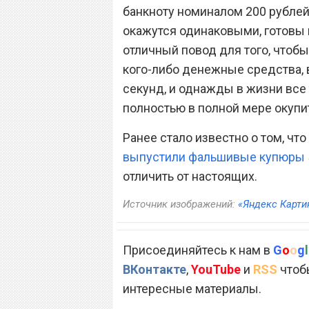
банкноту номиналом 200 рублей 
окажутся одинаковыми, готовы 
отличный повод для того, чтоб
кого-либо денежные средства, 
секунд, и однажды в жизни все
полностью в полной мере окупи
Ранее стало известно о том, ч
выпустили фальшивые купюры 
отличить от настоящих.
Источник изображений:
«Яндекс Карти
Присоединяйтесь к нам в
G
o
o
g
l
ВКонтакте
,
YouTube
и
RSS
чтобы
интересные материалы.