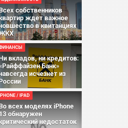
Всех собственников
квартир ждет важное
новшество в квитанциях
ЖКХ
ФИНАНСЫ
Ни вкладов, ни кредитов:
«Райффайзен Банк»
навсегда исчезнет из
России
IPHONE / IPAD
Во всех моделях iPhone
13 обнаружен
критический недостаток