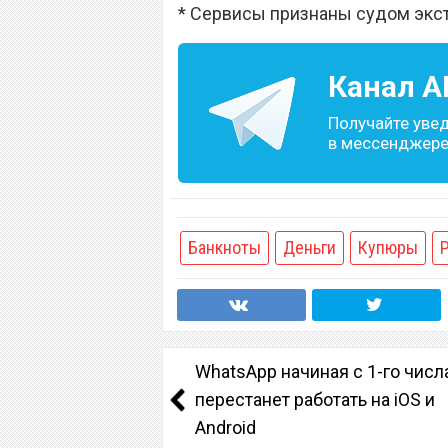
* Сервисы признаны судом экс
Канал
A
Получайте уве
в мессенджере 
Банкноты
Деньги
Купюры
WhatsApp начиная с 1-го числ
перестанет работать на iOS и
Android