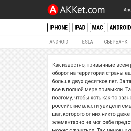
And
IPHONE
IPAD
MAC
ANDROID
ANDROID
TESLA
СБЕРБАНК
РАЗНОЕ
Как известно, привычные всем
Обнаружена банк
оборот на территории страны ещ
дают 200 000 ру
больше двух десятков лет. За т
все в полной мере привыкли. Та
поэтому, чтобы хоть как-то раз
российские власти увидели смы
шаг, которого от них никто даже
элементарно не мог себе предст
может случиться. Так, чиновники