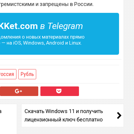
тремистскими и запрещены в России.
KKet.com
в Telegram
домления о новых материалах прямо
— на iOS, Windows, Android и Linux.
Россия
Рубль
а
Скачать Windows 11 и получить
лицензионный ключ бесплатно