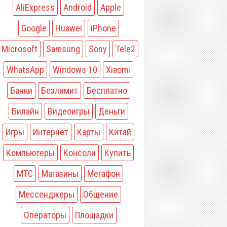
AliExpress
Android
Apple
Google
Huawei
iPhone
Microsoft
Samsung
Sony
Tele2
WhatsApp
Windows 10
Xiaomi
Банки
Безлимит
Бесплатно
Билайн
Видеоигры
Деньги
Игры
Интернет
Карты
Китай
Компьютеры
Консоли
Купить
МТС
Магазины
Мегафон
Мессенджеры
Общение
Операторы
Площадки