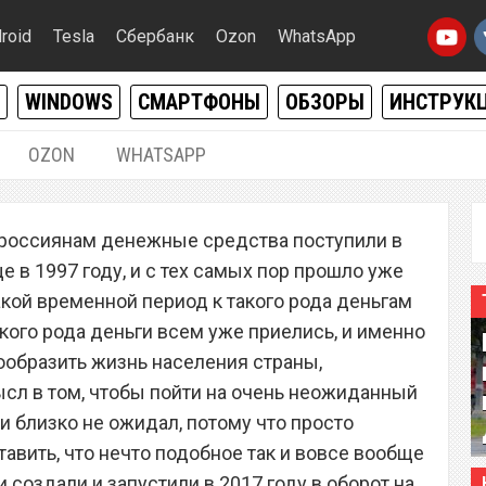
roid
Tesla
Сбербанк
Ozon
WhatsApp
WINDOWS
СМАРТФОНЫ
ОБЗОРЫ
ИНСТРУК
OZON
WHATSAPP
07.11.2020
|
0
 россиянам денежные средства поступили в
нота, за которую всем
е в 1997 году, и с тех самых пор прошло уже
блей
акой временной период к такого рода деньгам
кого рода деньги всем уже приелись, и именно
нообразить жизнь населения страны,
сл в том, чтобы пойти на очень неожиданный
 и близко не ожидал, потому что просто
авить, что нечто подобное так и вовсе вообще
 создали и запустили в 2017 году в оборот на