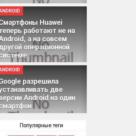
ANDROID
Смартфоны Huawei
теперь работают не на
Android, а на совсем
другой операционной
системе
ANDROID
Google разрешила
устанавливать две
версии Android на один
смартфон
Популярные теги