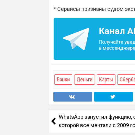
* Сервисы признаны судом экс
Канал
A
Получайте уве
в мессенджере 
Банки
Деньги
Карты
Сберб
WhatsApp запустил функцию, 
которой все мечтали с 2009 г