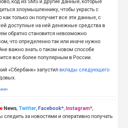
лово, код из SMS и другие данные, которые
одиться злоумышленнику, чтобы украсть с
о как только он получает все эти данные, с
сей доступные на ней денежные средства в
атем обратно становится невозможно
ом, что определенно так или иначе нужно
йне важно знать о таком новом способе
ится все более популярным в России.
кий «Сбербанк» запустил
вклады следующего
одовых.
нки»
e
News
,
Twitter
,
Facebook*
,
Instagram*
,
 следить за новостями и оперативно получать