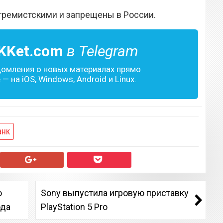
тремистскими и запрещены в России.
KKet.com
в Telegram
домления о новых материалах прямо
— на iOS, Windows, Android и Linux.
анк
о
Sony выпустила игровую приставку
ода
PlayStation 5 Pro