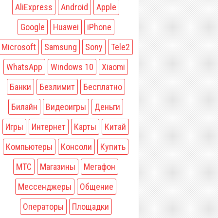
AliExpress
Android
Apple
Google
Huawei
iPhone
Microsoft
Samsung
Sony
Tele2
WhatsApp
Windows 10
Xiaomi
Банки
Безлимит
Бесплатно
Билайн
Видеоигры
Деньги
Игры
Интернет
Карты
Китай
Компьютеры
Консоли
Купить
МТС
Магазины
Мегафон
Мессенджеры
Общение
Операторы
Площадки