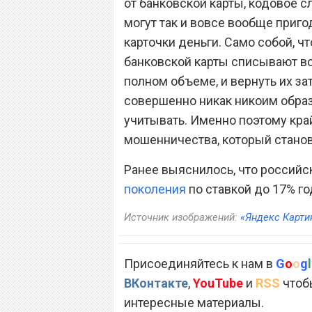
от банковской карты, кодовое с
могут так и вовсе вообще приг
карточки деньги. Само собой, чт
банковской карты списывают в
полном объеме, и вернуть их з
совершенно никак никоим образ
учитывать. Именно поэтому кра
мошенничества, который станов
Ранее выяснилось, что российс
поколения
по ставкой до 17% г
Источник изображений:
«Яндекс Карти
Присоединяйтесь к нам в
G
o
o
g
l
ВКонтакте
,
YouTube
и
RSS
чтобы
интересные материалы.