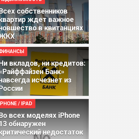
Всех собственников
квартир ждет важное
новшество в квитанциях
ЖКХ
ФИНАНСЫ
Ни вкладов, ни кредитов:
«Райффайзен Банк»
навсегда исчезнет из
России
IPHONE / IPAD
Во всех моделях iPhone
13 обнаружен
критический недостаток