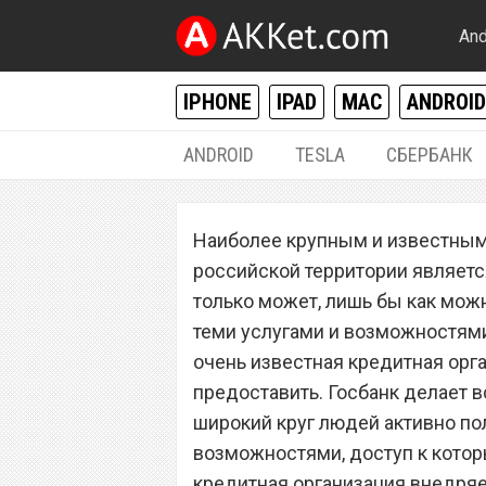
And
IPHONE
IPAD
MAC
ANDROID
ANDROID
TESLA
СБЕРБАНК
РАЗНОЕ
Наиболее крупным и известным
Клиентов «Сбер
российской территории является
денег на всех ба
только может, лишь бы как мож
теми услугами и возможностями
очень известная кредитная орга
предоставить. Госбанк делает в
широкий круг людей активно по
возможностями, доступ к котор
кредитная организация внедряе