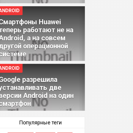
ANDROID
Смартфоны Huawei
теперь работают не на
Android, а на совсем
другой операционной
системе
ANDROID
Google разрешила
устанавливать две
версии Android на один
смартфон
Популярные теги