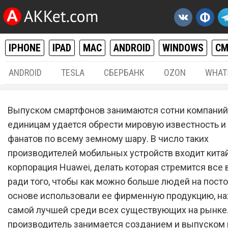
IPHONE
IPAD
MAC
ANDROID
WINDOWS
С
ANDROID
TESLA
СБЕРБАНК
OZON
WHAT
РАЗНОЕ
02.
Выпуском смартфонов занимаются сотни компаний,
Huawei выплатит деньги 
единицам удается обрести мировую известность и
фанатов по всему земному шару. В число таких
владельцам смартфонов и
производителей мобильных устройств входит кита
важной причины
корпорация Huawei, делать которая стремится все
ради того, чтобы как можно больше людей на пост
основе использовали ее фирменную продукцию, на
самой лучшей среди всех существующих на рынке.
производитель занимается созданием и выпуском 