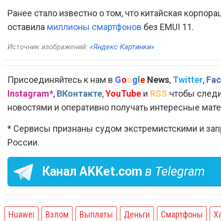
Ранее стало известно о том, что китайская корпора
оставила
миллионы смартфонов
без EMUI 11.
Источник изображений:
«Яндекс Картинки»
Присоединяйтесь к нам в
G
o
o
g
l
e
News
,
Twitter
,
Fac
Instagram*
,
ВКонтакте
,
YouTube
и
RSS
чтобы следи
новостями и оперативно получать интересные мат
* Сервисы признаны судом экстремистскими и за
России.
Канал
AKKet.com
в Telegram
Huawei
Взлом
Выплаты
Деньги
Смартфоны
Х