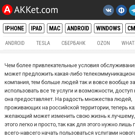
IPHONE
IPAD
MAC
ANDROID
WINDOWS
С
ANDROID
TESLA
СБЕРБАНК
OZON
WHAT
РАЗНОЕ
31.
Чем более привлекательные условия обслуживани
Новый сотовый оператор
может предложить какая-либо телекоммуникацион
компания, тем больше людей так и вовсе вообще з
запустил бесплатный та
использовать все те услуги и возможности, доступ
план с 30 ГБ мобильного
она предоставляет. На радость множества людей,
интернета и 3500 минута
проживающих на российской территории, теперь 
желающий может изменить свою жизнь к лучшему,
звонков
этого легко и просто, так как для этого нужно лишь
всего-навсего начать пользоваться услугами новог