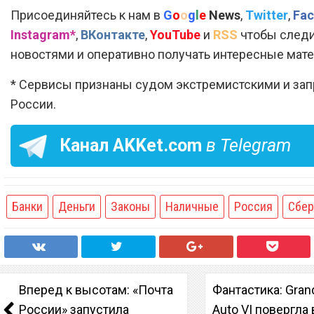
Присоединяйтесь к нам в
G
o
o
g
l
e
News
,
Twitter
,
Fac
Instagram*
,
ВКонтакте
,
YouTube
и
RSS
чтобы следи
новостями и оперативно получать интересные мат
* Сервисы признаны судом экстремистскими и за
России.
Канал
AKKet.com
в Telegram
Банки
Деньги
Законы
Наличные
Россия
Сбер
Вперед к высотам: «Почта
Фантастика: Gran
России» запустила
Auto VI повергла 