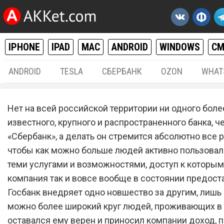
IPHONE
IPAD
MAC
ANDROID
WINDOWS
С
ANDROID
TESLA
СБЕРБАНК
OZON
WHAT
РАЗНОЕ
29.
Нет на всей российской территории ни одного боле
«Сбербанк» запретил про
известного, крупного и распространенного банка, ч
«Сбербанк», а делать он стремится абсолютно все р
снятие наличных с банков
чтобы как можно больше людей активно пользова
карт
теми услугами и возможностями, доступ к которым
компания так и вовсе вообще в состоянии предоста
Госбанк внедряет одно новшество за другим, лишь 
можно более широкий круг людей, проживающих в 
оставался ему верен и приносил компании доход, 