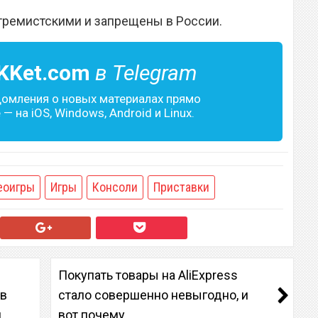
тремистскими и запрещены в России.
KKet.com
в Telegram
домления о новых материалах прямо
— на iOS, Windows, Android и Linux.
еоигры
Игры
Консоли
Приставки
Покупать товары на AliExpress
ив
стало совершенно невыгодно, и
н
вот почему