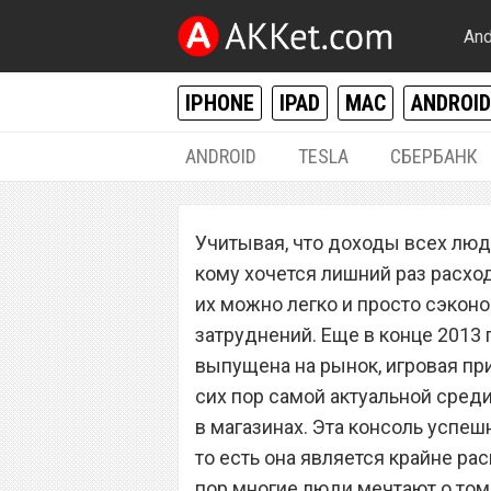
And
IPHONE
IPAD
MAC
ANDROID
ANDROID
TESLA
СБЕРБАНК
РАЗНОЕ
Учитывая, что доходы всех люд
Sony PlayStation 
кому хочется лишний раз расхо
цене по всему м
их можно легко и просто сэконо
затруднений. Еще в конце 2013 
выпущена на рынок, игровая прис
сих пор самой актуальной сред
в магазинах. Эта консоль успеш
то есть она является крайне ра
пор многие люди мечтают о том,