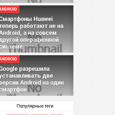
ANDROID
Смартфоны Huawei
теперь работают не на
Android, а на совсем
другой операционной
системе
ANDROID
Google разрешила
устанавливать две
версии Android на один
смартфон
Популярные теги