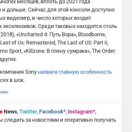
ногих месяцев, вплоть до 2021 года
 и дольше. Сейчас для этой консоли доступно
х видеоигр, в число которых входит
 эксклюзивов. Среди таковых находятся столь
2018), «Uncharted 4: Путь Вора», Bloodborne,
ast of Us: Remastered, The Last of US: Part II,
mo Sport, «Killzone: В плену сумрака», The Order:
 других.
о компания Sony
назвала главную особенность
всех в шок.
нки»
e
News
,
Twitter
,
Facebook*
,
Instagram*
,
 следить за новостями и оперативно получать