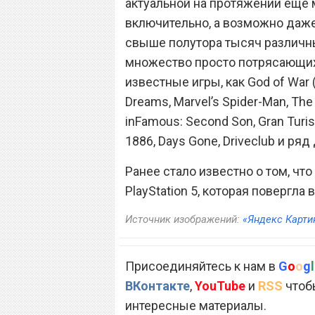
актуальной на протяжении еще м
включительно, а возможно даже
свыше полутора тысяч различны
множество просто потрясающих
известные игры, как God of War (
Dreams, Marvel’s Spider-Man, The L
inFamous: Second Son, Gran Turis
1886, Days Gone, Driveclub и ряд
Ранее стало известно о том, чт
PlayStation 5, которая повергла 
Источник изображений:
«Яндекс Карти
Присоединяйтесь к нам в
G
o
o
g
l
ВКонтакте
,
YouTube
и
RSS
чтобы
интересные материалы.