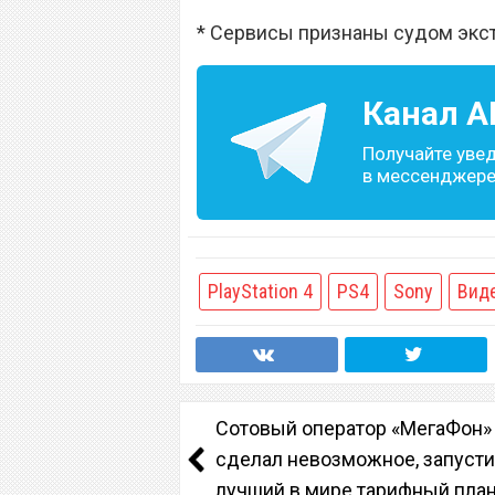
* Сервисы признаны судом экс
Канал
A
Получайте уве
в мессенджере 
PlayStation 4
PS4
Sony
Вид
Сотовый оператор «МегаФон»
сделал невозможное, запуст
лучший в мире тарифный пла