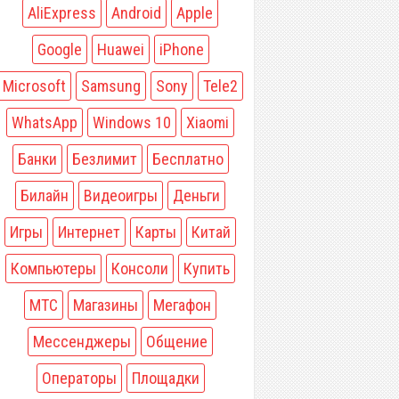
AliExpress
Android
Apple
Google
Huawei
iPhone
Microsoft
Samsung
Sony
Tele2
WhatsApp
Windows 10
Xiaomi
Банки
Безлимит
Бесплатно
Билайн
Видеоигры
Деньги
Игры
Интернет
Карты
Китай
Компьютеры
Консоли
Купить
МТС
Магазины
Мегафон
Мессенджеры
Общение
Операторы
Площадки