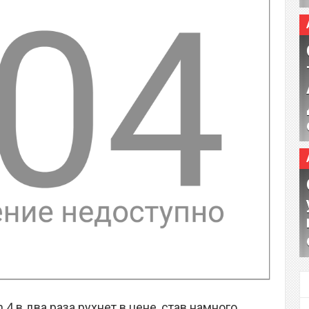
 4 в два раза рухнет в цене, став намного