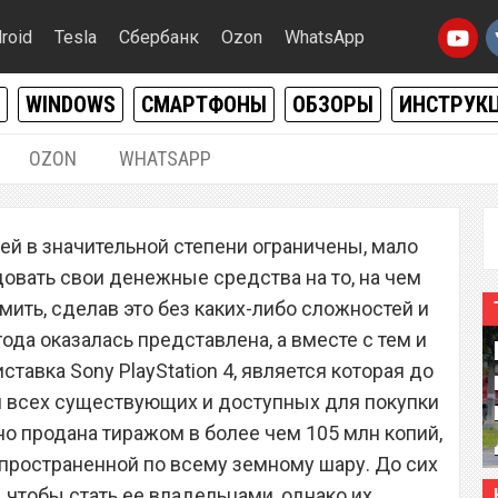
roid
Tesla
Сбербанк
Ozon
WhatsApp
WINDOWS
СМАРТФОНЫ
ОБЗОРЫ
ИНСТРУК
OZON
WHATSAPP
25.10.2020
|
0
ей в значительной степени ограничены, мало
4 в два раза рухнула в
довать свои денежные средства на то, на чем
иру
мить, сделав это без каких-либо сложностей и
года оказалась представлена, а вместе с тем и
тавка Sony PlayStation 4, является которая до
и всех существующих и доступных для покупки
но продана тиражом в более чем 105 млн копий,
спространенной по всему земному шару. До сих
 чтобы стать ее владельцами, однако их