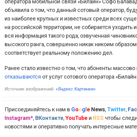
оператора мобильной связи «Билайн» Софо Балавад
объявила о том, что данный сотовый оператор, бу
из наиболее крупных и известных среди всех сущ
на российской территории, не собирается уходить из
вся информация такого рода, озвученная чиновник
высокого ранга, совершенно никак никоим образом
соответствует реальному положению дел.
Ранее стало известно о том, что абоненты массово
отказываются
от услуг сотового оператора «Билайн
Источник изображений:
«Яндекс Картинки»
Присоединяйтесь к нам в
G
o
o
g
l
e
News
,
Twitter
,
Fac
Instagram*
,
ВКонтакте
,
YouTube
и
RSS
чтобы следи
новостями и оперативно получать интересные мат