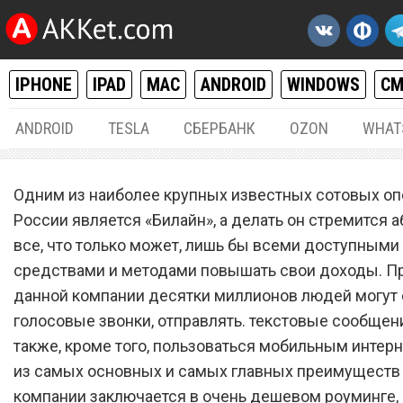
IPHONE
IPAD
MAC
ANDROID
WINDOWS
С
ANDROID
TESLA
СБЕРБАНК
OZON
WHAT
РАЗНОЕ
10.
Одним из наиболее крупных известных сотовых оп
Сотовый оператор «Билай
России является «Билайн», а делать он стремится 
все, что только может, лишь бы всеми доступными
прекратил работу и
средствами и методами повышать свои доходы. П
существование
данной компании десятки миллионов людей могут
голосовые звонки, отправлять. текстовые сообщен
также, кроме того, пользоваться мобильным интер
из самых основных и самых главных преимуществ
компании заключается в очень дешевом роуминге, 