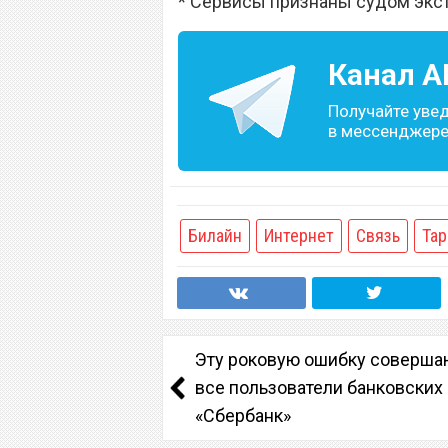
* Сервисы признаны судом экс
Канал
A
Получайте уве
в мессенджере 
Билайн
Интернет
Связь
Та
Эту роковую ошибку соверша
все пользователи банковских 
«Сбербанк»