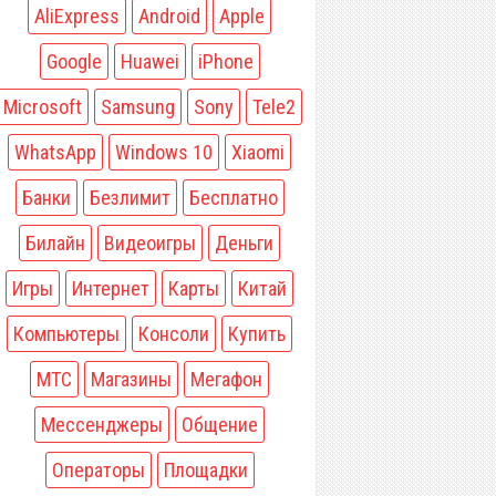
AliExpress
Android
Apple
Google
Huawei
iPhone
Microsoft
Samsung
Sony
Tele2
WhatsApp
Windows 10
Xiaomi
Банки
Безлимит
Бесплатно
Билайн
Видеоигры
Деньги
Игры
Интернет
Карты
Китай
Компьютеры
Консоли
Купить
МТС
Магазины
Мегафон
Мессенджеры
Общение
Операторы
Площадки