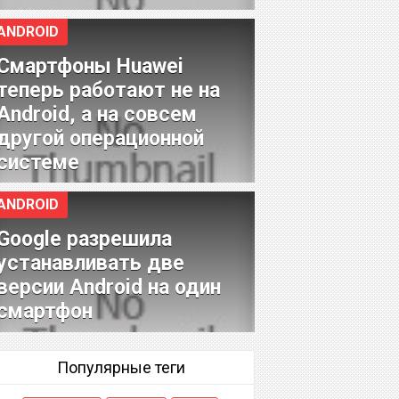
ANDROID
Смартфоны Huawei
теперь работают не на
Android, а на совсем
другой операционной
системе
ANDROID
Google разрешила
устанавливать две
версии Android на один
смартфон
Популярные теги