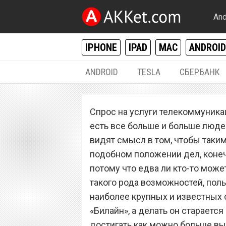
And
IPHONE
IPAD
MAC
ANDROID
ANDROID
TESLA
СБЕРБАНК
РАЗНОЕ
Спрос на услуги телекоммуникац
Сотовый операт
есть все больше и больше люде
закрылся
видят смысл в том, чтобы таким
подобном положении дел, конечн
потому что едва ли кто-то мож
такого рода возможностей, по
наиболее крупных и известных 
«Билайн», а делать он старается
достигать как можно больше выс