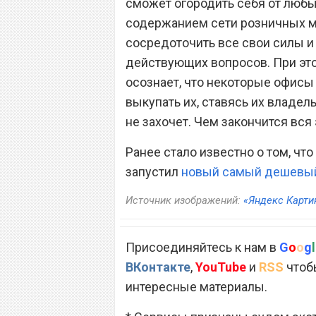
сможет огородить себя от любы
содержанием сети розничных ма
сосредоточить все свои силы 
действующих вопросов. При это
осознает, что некоторые офисы
выкупать их, ставясь их владел
не захочет. Чем закончится вся 
Ранее стало известно о том, ч
запустил
новый самый дешевый
Источник изображений:
«Яндекс Карти
Присоединяйтесь к нам в
G
o
o
g
l
ВКонтакте
,
YouTube
и
RSS
чтобы
интересные материалы.