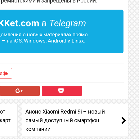
тремистскими и запрещены в России.
KKet.com
в Telegram
домления о новых материалах прямо
— на iOS, Windows, Android и Linux.
рифы
ют
Анонс Xiaomi Redmi 9i – новый
карт
самый доступный смартфон
компании