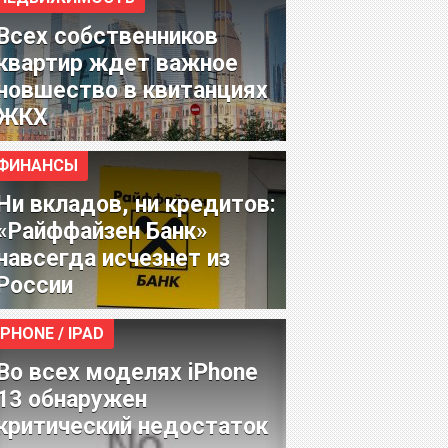
Всех собственников
квартир ждет важное
новшество в квитанциях
ЖКХ
ФИНАНСЫ
Ни вкладов, ни кредитов:
«Райффайзен Банк»
навсегда исчезнет из
России
IPHONE / IPAD
Во всех моделях iPhone
13 обнаружен
критический недостаток