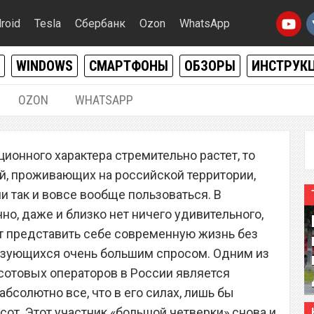
roid
Tesla
Сбербанк
Ozon
WhatsApp
WINDOWS
СМАРТФОНЫ
ОБЗОРЫ
ИНСТРУК
OZON
WHATSAPP
15.09.2020
|
0
ионного характера стремительно растет, то
ор «Билайн» неожиданно
й, проживающих на российской территории,
и так и вовсе вообще пользоваться. В
о, даже и близко нет ничего удивительного,
ет представить себе современную жизнь без
льзующихся очень большим спросом. Одним из
сотовых операторов в России является
 абсолютно все, что в его силах, лишь бы
от. Этот участник «большой четверки» снова и