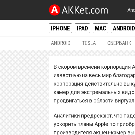
And
IPHONE
IPAD
MAC
ANDROID
ANDROID
TESLA
СБЕРБАНК
РАЗНОЕ
В скором времени корпорация A
Apple может вы
известную на весь мир благода
экшен-камер Go
корпорация действительно вык
камер для экстремальных видов
продвигаться в области виртуал
Аналитики предрекают, что пад
ускорить планы Apple по приоб
производителя экшен-камер выг