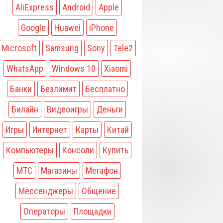
AliExpress
Android
Apple
Google
Huawei
iPhone
Microsoft
Samsung
Sony
Tele2
WhatsApp
Windows 10
Xiaomi
Банки
Безлимит
Бесплатно
Билайн
Видеоигры
Деньги
Игры
Интернет
Карты
Китай
Компьютеры
Консоли
Купить
МТС
Магазины
Мегафон
Мессенджеры
Общение
Операторы
Площадки