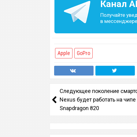
Канал
A
Получайте уве
в мессенджере 
Apple
GoPro
Следующее поколение смарт
Nexus будет работать на чипе
Snapdragon 820