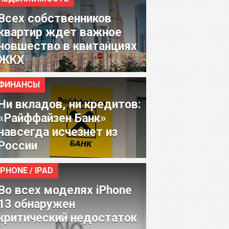
Всех собственников
квартир ждет важное
новшество в квитанциях
ЖКХ
ФИНАНСЫ
Ни вкладов, ни кредитов:
«Райффайзен Банк»
навсегда исчезнет из
России
IPHONE / IPAD
Во всех моделях iPhone
13 обнаружен
критический недостаток