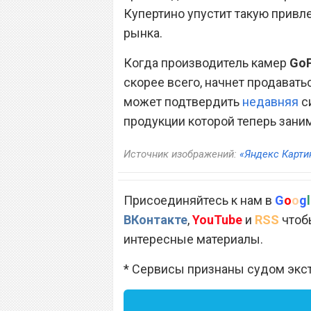
Купертино упустит такую привл
рынка.
Когда производитель камер
Go
скорее всего, начнет продавать
может подтвердить
недавняя
с
продукции которой теперь зани
Источник изображений:
«Яндекс Карти
Присоединяйтесь к нам в
G
o
o
g
l
ВКонтакте
,
YouTube
и
RSS
чтобы
интересные материалы.
* Сервисы признаны судом экс