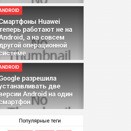
ANDROID
Смартфоны Huawei
теперь работают не на
Android, а на совсем
другой операционной
системе
ANDROID
Google разрешила
устанавливать две
версии Android на один
смартфон
Популярные теги