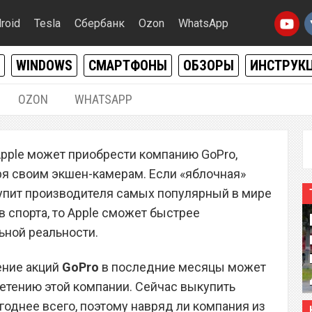
roid
Tesla
Сбербанк
Ozon
WhatsApp
WINDOWS
СМАРТФОНЫ
ОБЗОРЫ
ИНСТРУК
OZON
WHATSAPP
13.12.2015
|
0
pple может приобрести компанию GoPro,
купить производителя
ря своим экшен-камерам. Если «яблочная»
Pro
упит производителя самых популярный в мире
 спорта, то Apple сможет быстрее
ьной реальности.
ение акций
GoPro
в последние месяцы может
ретению этой компании. Сейчас выкупить
однее всего, поэтому навряд ли компания из