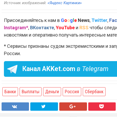
Источник изображений:
«Яндекс Картинки»
Присоединяйтесь к нам в
G
o
o
g
l
e
News
,
Twitter
,
Fac
Instagram*
,
ВКонтакте
,
YouTube
и
RSS
чтобы следи
новостями и оперативно получать интересные мат
* Сервисы признаны судом экстремистскими и за
России.
Канал
AKKet.com
в Telegram
Банки
Выплаты
Деньги
Россия
Сбербанк