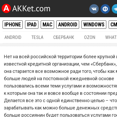
IPHONE
IPAD
MAC
ANDROID
WINDOWS
С
ANDROID
TESLA
СБЕРБАНК
OZON
WHAT
РАЗНОЕ
10.
Нет на всей российской территории более крупной 
«Сбербанк» выплатил по 1
известной кредитной организации, чем «Сбербанк»,
она старается все возможное ради того, чтобы как
рублей всем клиентам
больше людей на постоянной ежедневной основе
пользовались всеми теми услугами и возможностя
к которым она так и вовсе вообще в состоянии пре
Делается все это с одной единственно целью – чт
зарабатывать как можно больше денежных средств
больше россиянин будет пользоваться услугами го