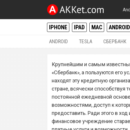
And
IPHONE
IPAD
MAC
ANDROID
ANDROID
TESLA
СБЕРБАНК
РАЗНОЕ
Крупнейшим и самым известным
Всех владельцев
«Сбербанк», а пользуются его у
«Сбербанка» ма
находят эту кредитную органи
стране, всячески способствуя 
постоянной ежедневной основе 
возможностями, доступ к котор
предоставить. Ради этого в ход 
финансовое учреждение старает
платные услуги и возможности,