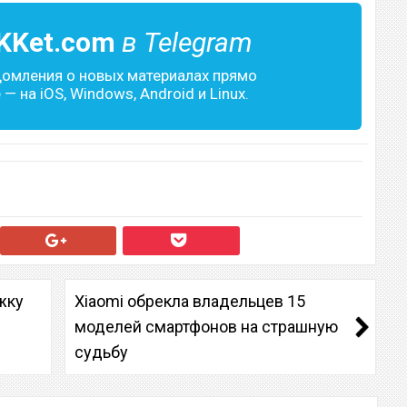
KKet.com
в Telegram
домления о новых материалах прямо
— на iOS, Windows, Android и Linux.
жку
Xiaomi обрекла владельцев 15
моделей смартфонов на страшную
судьбу