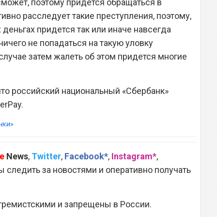
 сможет, поэтому придется обращаться в
тивно расследует такие преступления, поэтому,
 деньгах придется так или иначе навсегда
ничего не попадаться на такую уловку
случае затем жалеть об этом придется многие
 что российский национальный «Сбербанк»
erPay.
нки»
e
News
,
Twitter
,
Facebook*
,
Instagram*
,
 следить за новостями и оперативно получать
тремистскими и запрещены в России.