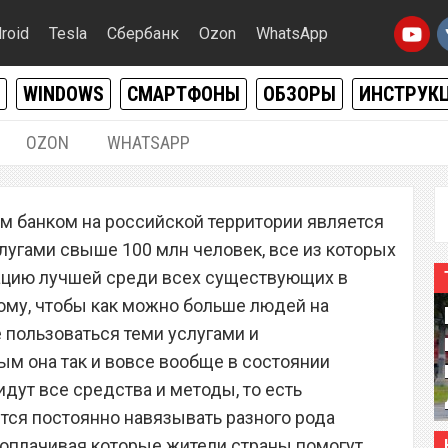
roid
Tesla
Сбербанк
Ozon
WhatsApp
WINDOWS
СМАРТФОНЫ
ОБЗОРЫ
ИНСТРУК
OZON
WHATSAPP
10.07.2020
|
0
 банком на российской территории является
 банковских карт от
слугами свыше 100 млн человек, все из которых
ссово лишают денег
зацию лучшей среди всех существующих в
тому, чтобы как можно больше людей на
пользоваться теми услугами и
ым она так и вовсе вообще в состоянии
идут все средства и методы, то есть
ся постоянно навязывать разного рода
 оплачивая которые жители страны помогут