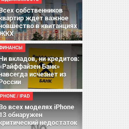
Всех собственников
квартир ждет важное
новшество в квитанциях
ЖКХ
ФИНАНСЫ
Ни вкладов, ни кредитов:
«Райффайзен Банк»
навсегда исчезнет из
России
IPHONE / IPAD
Во всех моделях iPhone
13 обнаружен
критический недостаток