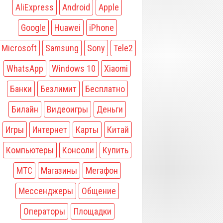
AliExpress
Android
Apple
Google
Huawei
iPhone
Microsoft
Samsung
Sony
Tele2
WhatsApp
Windows 10
Xiaomi
Банки
Безлимит
Бесплатно
Билайн
Видеоигры
Деньги
Игры
Интернет
Карты
Китай
Компьютеры
Консоли
Купить
МТС
Магазины
Мегафон
Мессенджеры
Общение
Операторы
Площадки