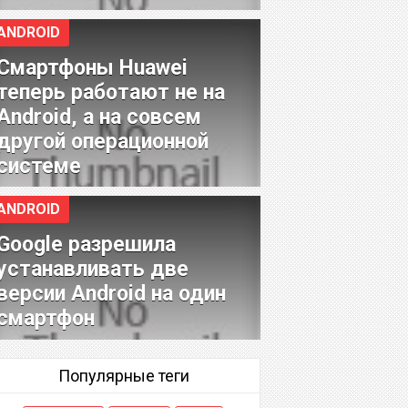
ANDROID
Смартфоны Huawei
теперь работают не на
Android, а на совсем
другой операционной
системе
ANDROID
Google разрешила
устанавливать две
версии Android на один
смартфон
Популярные теги