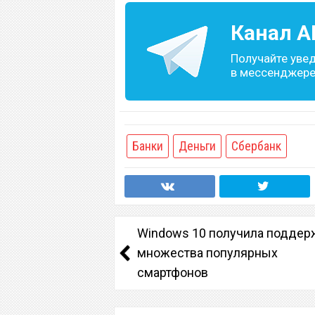
Канал
A
Получайте уве
в мессенджере 
Банки
Деньги
Сбербанк
Windows 10 получила поддер
множества популярных
смартфонов