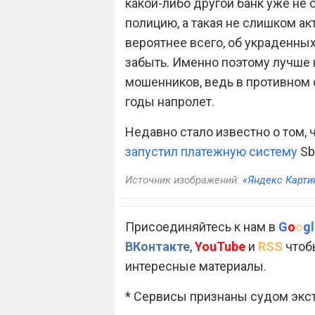
какой-либо другой банк уже не
полицию, а такая не слишком ак
вероятнее всего, об украденных
забыть. Именно поэтому лучше 
мошенников, ведь в противном 
годы напролет.
Недавно стало известно о том,
запустил платежную систему
Sb
Источник изображений:
«Яндекс Карти
Присоединяйтесь к нам в
G
o
o
g
l
ВКонтакте
,
YouTube
и
RSS
чтобы
интересные материалы.
* Сервисы признаны судом экс