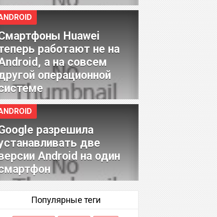
ANDROID
Смартфоны Huawei
теперь работают не на
Android, а на совсем
другой операционной
системе
ANDROID
Google разрешила
устанавливать две
версии Android на один
смартфон
Популярные теги