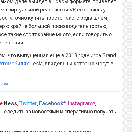
 самом деле выйдет в новом формате, приведет
ма виртуальной реальности VR есть лишь у
достаточно купить просто такого рода шлем,
ер с крайне большой производительностью,
все такие стоят крайне много, если говорить о
зрешении.
том, что выпущенная еще в 2013 году игра Grand
автомобилях
Tesla, владельцы которых могут в
нки»
e
News
,
Twitter
,
Facebook*
,
Instagram*
,
 следить за новостями и оперативно получать