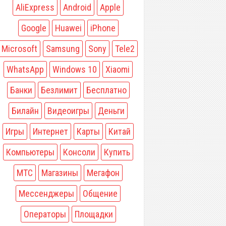
AliExpress
Android
Apple
Google
Huawei
iPhone
Microsoft
Samsung
Sony
Tele2
WhatsApp
Windows 10
Xiaomi
Банки
Безлимит
Бесплатно
Билайн
Видеоигры
Деньги
Игры
Интернет
Карты
Китай
Компьютеры
Консоли
Купить
МТС
Магазины
Мегафон
Мессенджеры
Общение
Операторы
Площадки