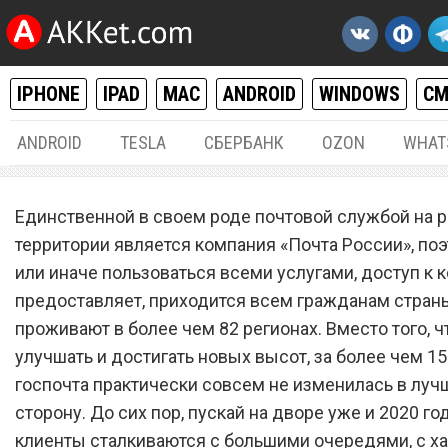
IPHONE
IPAD
MAC
ANDROID
WINDOWS
С
ANDROID
TESLA
СБЕРБАНК
OZON
WHAT
РАЗНОЕ
01.
Единственной в своем роде почтовой службой на 
«Почта России» решила б
территории является компания «Почта России», поэ
или иначе пользоваться всеми услугами, доступ к 
не выдавать посылки
предоставляет, приходится всем гражданам стран
проживают в более чем 82 регионах. Вместо того, ч
улучшать и достигать новых высот, за более чем 15
госпочта практически совсем не изменилась в лу
сторону. До сих пор, пускай на дворе уже и 2020 год
клиенты сталкиваются с большими очередями, с х