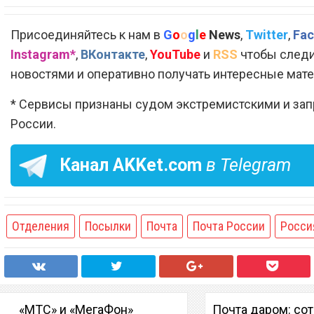
Присоединяйтесь к нам в
G
o
o
g
l
e
News
,
Twitter
,
Fac
Instagram*
,
ВКонтакте
,
YouTube
и
RSS
чтобы следи
новостями и оперативно получать интересные мат
* Сервисы признаны судом экстремистскими и за
России.
Канал
AKKet.com
в Telegram
Отделения
Посылки
Почта
Почта России
Росси
«МТС» и «МегаФон»
Почта даром: со