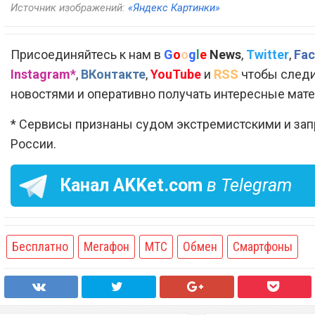
Источник изображений:
«Яндекс Картинки»
Присоединяйтесь к нам в
G
o
o
g
l
e
News
,
Twitter
,
Fac
Instagram*
,
ВКонтакте
,
YouTube
и
RSS
чтобы следи
новостями и оперативно получать интересные мат
* Сервисы признаны судом экстремистскими и за
России.
Канал
AKKet.com
в Telegram
Бесплатно
Мегафон
МТС
Обмен
Смартфоны