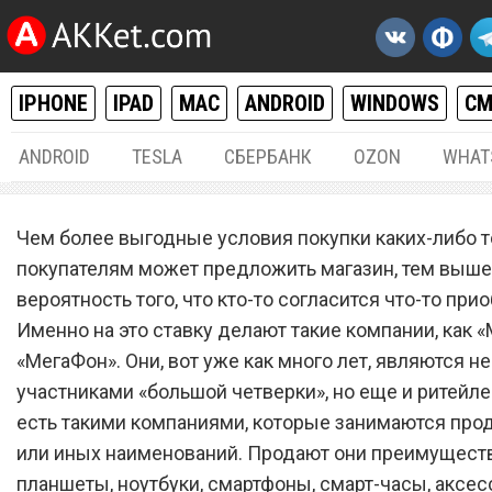
IPHONE
IPAD
MAC
ANDROID
WINDOWS
С
ANDROID
TESLA
СБЕРБАНК
OZON
WHAT
РАЗНОЕ
23.
Чем более выгодные условия покупки каких-либо 
«МТС» и «МегаФон» запус
покупателям может предложить магазин, тем выше
вероятность того, что кто-то согласится что-то при
совершенно бесплатный 
Именно на это ставку делают такие компании, как 
любых старых смартфонов
«МегаФон». Они, вот уже как много лет, являются н
новые
участниками «большой четверки», но еще и ритейле
есть такими компаниями, которые занимаются про
или иных наименований. Продают они преимущест
планшеты, ноутбуки, смартфоны, смарт-часы, аксе