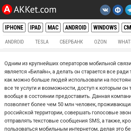
IPHONE
IPAD
MAC
ANDROID
WINDOWS
С
ANDROID
TESLA
СБЕРБАНК
OZON
WHAT
РАЗНОЕ
20.
Одним из крупнейших операторов мобильной связи
Сотовый оператор «Билай
является «Билайн», а делать он старается все ради 
как можно больше людей использовали на постоян
отключает связь и прекр
все те услуги и возможности, доступ к которым он 
работу
вообще в состоянии предоставить. Данная компан
позволяет более чем 50 млн человек, проживающи
российской территории, совершать голосовые звон
отправлять текстовые сообщения SMS, а также, кро
пользоваться мобильным интернетом, делая это б