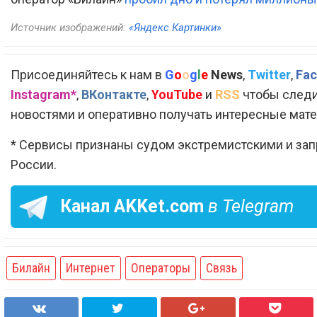
Источник изображений:
«Яндекс Картинки»
Присоединяйтесь к нам в
G
o
o
g
l
e
News
,
Twitter
,
Fac
Instagram*
,
ВКонтакте
,
YouTube
и
RSS
чтобы следи
новостями и оперативно получать интересные мат
* Сервисы признаны судом экстремистскими и за
России.
Канал
AKKet.com
в Telegram
Билайн
Интернет
Операторы
Связь