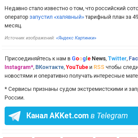
Недавно стало известно о том, что российский сот
оператор
запустил «халявный»
тарифный план за 49
месяц.
Источник изображений:
«Яндекс Картинки»
Присоединяйтесь к нам в
G
o
o
g
l
e
News
,
Twitter
,
Fac
Instagram*
,
ВКонтакте
,
YouTube
и
RSS
чтобы следи
новостями и оперативно получать интересные мат
* Сервисы признаны судом экстремистскими и за
России.
Канал
AKKet.com
в Telegram