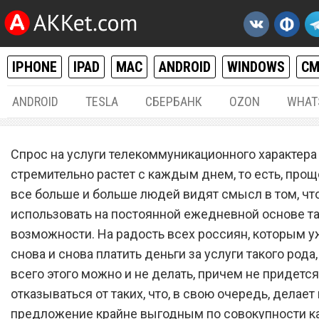
IPHONE
IPAD
MAC
ANDROID
WINDOWS
С
ANDROID
TESLA
СБЕРБАНК
OZON
WHAT
РАЗНОЕ
16.
Спрос на услуги телекоммуникационного характера
Новый сотовый оператор
стремительно растет с каждым днем, то есть, прощ
все больше и больше людей видят смысл в том, ч
запустил бесплатный та
использовать на постоянной ежедневной основе та
план: 35 ГБ мобильного
возможности. На радость всех россиян, которым 
интернета и 5000 минут з
снова и снова платить деньги за услуги такого рода,
всего этого можно и не делать, причем не придется
отказываться от таких, что, в свою очередь, делает 
предложение крайне выгодным по совокупности ка