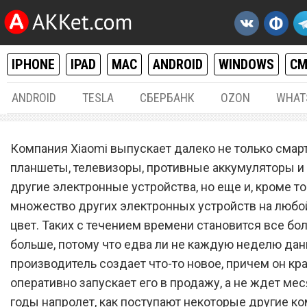
IPHONE
IPAD
MAC
ANDROID
WINDOWS
С
ANDROID
TESLA
СБЕРБАНК
OZON
WHAT
РАЗНОЕ
14.
Компания Xiaomi выпускает далеко не только смар
Xiaomi DOCO – портативн
планшеты, телевизоры, противные аккумуляторы и
другие электронные устройства, но еще и, кроме то
вентилятор с функцией
множество других электронных устройств на любой
увлажнения воздуха
цвет. Таких с течением времени становится все бо
больше, потому что едва ли не каждую неделю да
производитель создает что-то новое, причем он кр
оперативно запускает его в продажу, а не ждет ме
годы напролет, как поступают некоторые другие ко