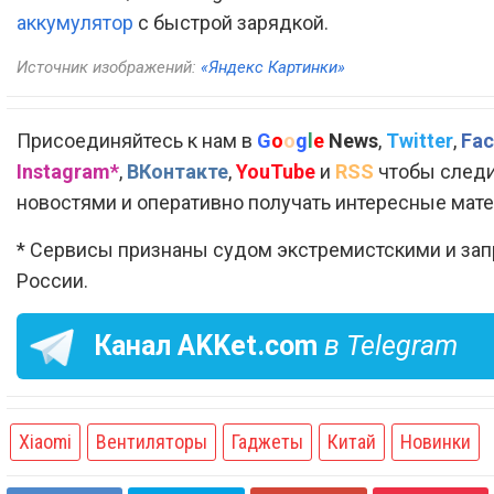
аккумулятор
с быстрой зарядкой.
Источник изображений:
«Яндекс Картинки»
Присоединяйтесь к нам в
G
o
o
g
l
e
News
,
Twitter
,
Fac
Instagram*
,
ВКонтакте
,
YouTube
и
RSS
чтобы следи
новостями и оперативно получать интересные мат
* Сервисы признаны судом экстремистскими и за
России.
Канал
AKKet.com
в Telegram
Xiaomi
Вентиляторы
Гаджеты
Китай
Новинки