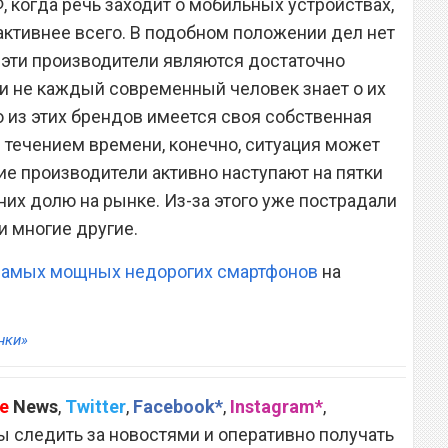
, когда речь заходит о мобильных устройствах,
активнее всего. В подобном положении дел нет
е эти производители являются достаточно
и не каждый современный человек знает о их
о из этих брендов имеется своя собственная
С течением времени, конечно, ситуация может
ие производители активно наступают на пятки
них долю на рынке. Из-за этого уже пострадали
 и многие другие.
 самых мощных недорогих смартфонов
на
нки»
e
News
,
Twitter
,
Facebook*
,
Instagram*
,
 следить за новостями и оперативно получать