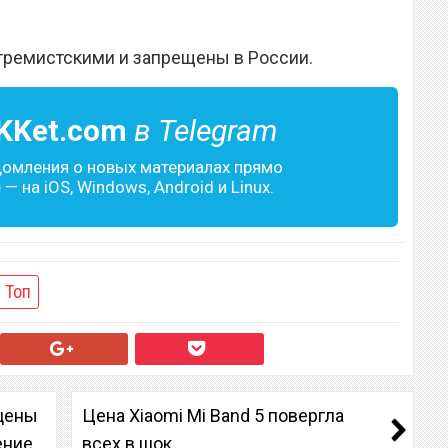
тремистскими и запрещены в России.
KKet.com
в Telegram
домления о новых материалах прямо
— на iOS, Windows, Android и Linux.
Топ
 цены
Цена Xiaomi Mi Band 5 повергла
ение
всех в шок