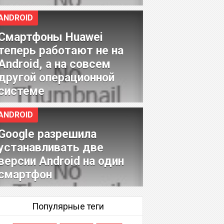
ANDROID
Смартфоны Huawei
теперь работают не на
Android, а на совсем
другой операционной
системе
ANDROID
Google разрешила
устанавливать две
версии Android на один
смартфон
Популярные теги