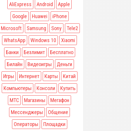
AliExpress
Android
Apple
Google
Huawei
iPhone
Microsoft
Samsung
Sony
Tele2
WhatsApp
Windows 10
Xiaomi
Банки
Безлимит
Бесплатно
Билайн
Видеоигры
Деньги
Игры
Интернет
Карты
Китай
Компьютеры
Консоли
Купить
МТС
Магазины
Мегафон
Мессенджеры
Общение
Операторы
Площадки