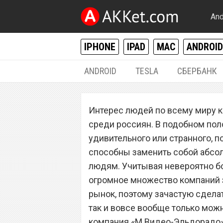
And
IPHONE
IPAD
MAC
ANDROID
ANDROID
TESLA
СБЕРБАНК
РАЗНОЕ
Интерес людей по всему миру к
Топ-5 самых пр
среди россиян. В подобном по
самых популярн
удивительного или странного, п
способны заменить собой абсол
людям. Учитывая невероятно бо
огромное множество компаний 
рынок, поэтому зачастую сдела
так и вовсе вообще только можн
компания «М.Видео-Эльдорадо»