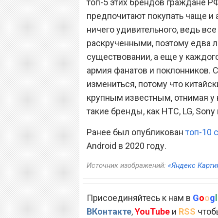
топ-5 этих брендов граждане РФ
предпочитают покупать чаще и 
ничего удивительного, ведь вс
раскрученными, поэтому едва л
существовании, а еще у каждог
армия фанатов и поклонников. 
измениться, потому что китайск
крупным известным, отнимая у 
такие бренды, как HTC, LG, Sony
Ранее был опубликован
топ-10
Android в 2020 году.
Источник изображений:
«Яндекс Карти
Присоединяйтесь к нам в
G
o
o
g
l
ВКонтакте
,
YouTube
и
RSS
чтобы