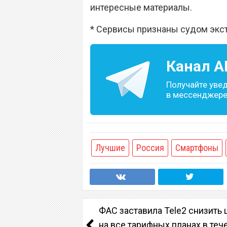
интересные материалы.
* Сервисы признаны судом экс
Канал
A
Получайте уве
в мессенджере 
Лучшие
Россия
Смартфоны
ФАС заставила Tele2 снизить
на все тарифных планах в теч