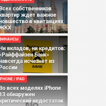
Всех собственников
квартир ждет важное
новшество в квитанциях
ЖКХ
ФИНАНСЫ
Ни вкладов, ни кредитов:
«Райффайзен Банк»
навсегда исчезнет из
России
IPHONE / IPAD
Во всех моделях iPhone
13 обнаружен
критический недостаток