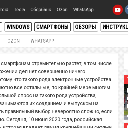
roid
Tesla
Сбербанк
Ozon
WhatsApp
WINDOWS
СМАРТФОНЫ
ОБЗОРЫ
ИНСТРУК
OZON
WHATSAPP
10.06.2020
|
0
 смартфонам стремительно растет, в том числе
одаваемых смартфонов и
ложении дел нет совершенно ничего
ых брендов в России
отому что такого рода электронные устройства
ютно все остальные, по крайней мере многим
льшой спрос на такого рода устройства,
занимаются их созданием и выпуском на
ть правильный выбор невероятно сложно, если
о. Сегодня, 10 июня 2020 года, российская
, которая владеет двумя крупнейшими сетями