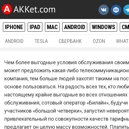
IPHONE
IPAD
MAC
ANDROID
WINDOWS
С
ANDROID
TESLA
СБЕРБАНК
OZON
WHAT
РАЗНОЕ
09.
Чем более выгодные условия обслуживания своим
Полная халява: сотовый
может предложить какая-либо телекоммуникацион
компания, тем больше людей захотят такими на по
оператор «Билайн» запуст
основе пользоваться. На радость всех тех, кто люби
тарифный план за 99 рубл
настоящему крайне выгодные во всех отношениях
обслуживания, сотовый оператор «Билайн», будучи
участников «большой четверки», запустил невероя
привлекательный по совокупности качеств тарифны
предлагает он целую массу возможностей. Платить 