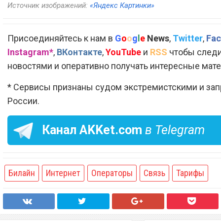
Источник изображений:
«Яндекс Картинки»
Присоединяйтесь к нам в
G
o
o
g
l
e
News
,
Twitter
,
Fac
Instagram*
,
ВКонтакте
,
YouTube
и
RSS
чтобы следи
новостями и оперативно получать интересные мат
* Сервисы признаны судом экстремистскими и за
России.
Канал
AKKet.com
в Telegram
Билайн
Интернет
Операторы
Связь
Тарифы