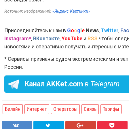
Источник изображений:
«Яндекс Картинки»
Присоединяйтесь к нам в
G
o
o
g
l
e
News
,
Twitter
,
Fac
Instagram*
,
ВКонтакте
,
YouTube
и
RSS
чтобы следи
новостями и оперативно получать интересные мат
* Сервисы признаны судом экстремистскими и за
России.
Канал
AKKet.com
в Telegram
Билайн
Интернет
Операторы
Связь
Тарифы