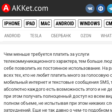
IPHONE
IPAD
MAC
ANDROID
WINDOWS
С
ANDROID
TESLA
СБЕРБАНК
OZON
WHAT
РАЗНОЕ
31.
Чем меньше требуется платить за услуги
Сотовый оператор «Билай
телекоммуникационного характера, тем больше лю
себе позволить их постоянное использование. На 
запустил очень дешевый
всех тех, кто не любит платить много за голосовую 
тарифный план
мобильный интернет и текстовые сообщения SMS, т
абсолютно каждого есть возможность этого и не де
при этом получать полноценный доступ ко всем ви
полном объеме, не испытывая при этом никаких сл
затруднений. Еще не так давно о чем-то подобном