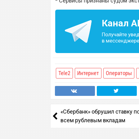
* Сервисы признаны судом экс
Канал
A
Получайте уве
в мессенджере 
Tele2
Интернет
Операторы
«Сбербанк» обрушил ставку п
всем рублевым вкладам