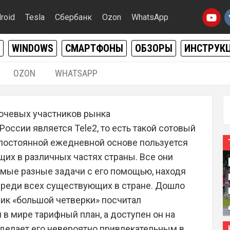
roid
Tesla
Сбербанк
Ozon
WhatsApp
WINDOWS
СМАРТФОНЫ
ОБЗОРЫ
ИНСТРУК
OZON
WHATSAPP
08.05.2020
|
0
лючевых участников рынка
р Tele2 запустил
оссии является Tele2, то есть такой сотовый
арифный план на
а постоянной ежедневной основе пользуется
их в различных частях страны. Все они
иях
мые разные задачи с его помощью, находя
среди всех существующих в стране. Дошло
ник «большой четверки» посчитал
в мире тарифный план, а доступен он на
 делает его невероятно привлекательным в