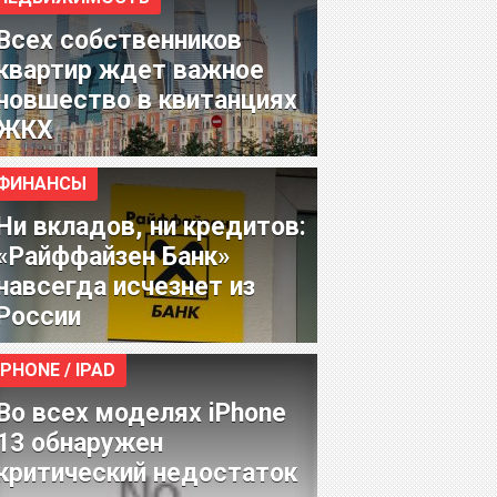
Всех собственников
квартир ждет важное
новшество в квитанциях
ЖКХ
ФИНАНСЫ
Ни вкладов, ни кредитов:
«Райффайзен Банк»
навсегда исчезнет из
России
IPHONE / IPAD
Во всех моделях iPhone
13 обнаружен
критический недостаток