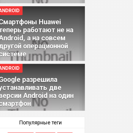
ANDROID
Смартфоны Huawei
теперь работают не на
Android, а на совсем
другой операционной
системе
ANDROID
Google разрешила
устанавливать две
версии Android на один
смартфон
Популярные теги