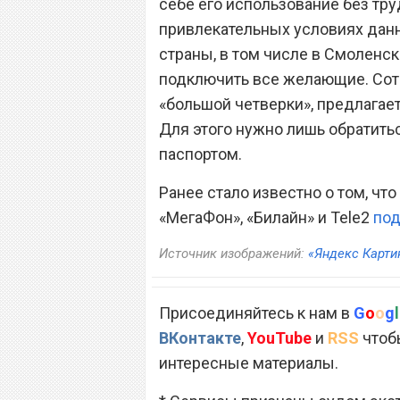
себе его использование без тр
привлекательных условиях данн
страны, в том числе в Смоленско
подключить все желающие. Сото
«большой четверки», предлагает
Для этого нужно лишь обратить
паспортом.
Ранее стало известно о том, ч
«МегаФон», «Билайн» и Tele2
под
Источник изображений:
«Яндекс Карти
Присоединяйтесь к нам в
G
o
o
g
l
ВКонтакте
,
YouTube
и
RSS
чтобы
интересные материалы.