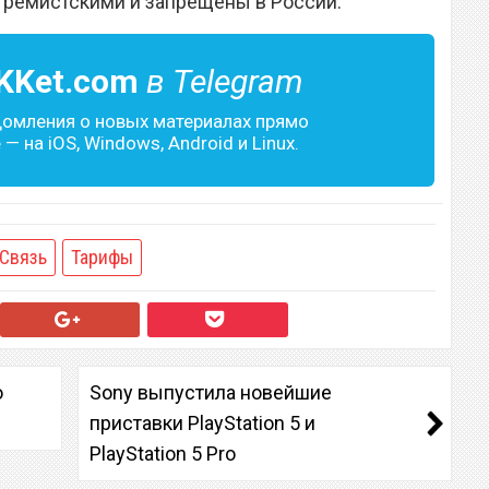
тремистскими и запрещены в России.
KKet.com
в Telegram
домления о новых материалах прямо
— на iOS, Windows, Android и Linux.
Связь
Тарифы
о
Sony выпустила новейшие
приставки PlayStation 5 и
PlayStation 5 Pro