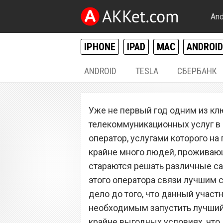
And
IPHONE
IPAD
MAC
ANDROID
ANDROID
TESLA
СБЕРБАНК
РАЗНОЕ
Уже не первый год одним из к
Сотовый операто
телекоммуникационных услуг в Р
лучший в мире т
оператор, услугами которого н
крайне много людей, проживающ
выгодных услов
стараются решать различные са
этого оператора связи лучшим 
дело до того, что данный участ
необходимым запустить лучший 
крайне выгодных условиях, что