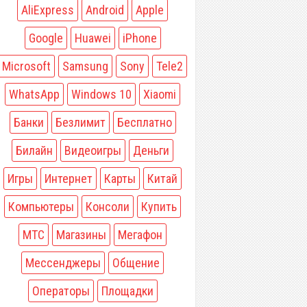
AliExpress
Android
Apple
Google
Huawei
iPhone
Microsoft
Samsung
Sony
Tele2
WhatsApp
Windows 10
Xiaomi
Банки
Безлимит
Бесплатно
Билайн
Видеоигры
Деньги
Игры
Интернет
Карты
Китай
Компьютеры
Консоли
Купить
МТС
Магазины
Мегафон
Мессенджеры
Общение
Операторы
Площадки