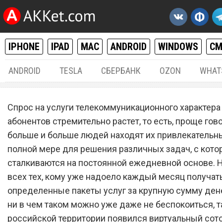
IPHONE
IPAD
MAC
ANDROID
WINDOWS
С
ANDROID
TESLA
СБЕРБАНК
OZON
WHAT
РАЗНОЕ
08.
Спрос на услуги телекоммуникационного характера
Виртуальный сотовый опе
абонентов стремительно растет, то есть, проще гово
больше и больше людей находят их привлекательн
запустил бесплатный та
полной мере для решения различных задач, с кот
план с мобильным интерн
сталкиваются на постоянной ежедневной основе. 
и голосовой связью
всех тех, кому уже надоело каждый месяц получат
определенные пакеты услуг за крупную сумму дене
ни в чем таком можно уже даже не беспокоиться, та
российской территории появился виртуальный сот