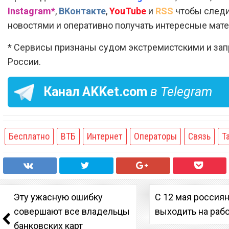
Instagram*
,
ВКонтакте
,
YouTube
и
RSS
чтобы следи
новостями и оперативно получать интересные мат
* Сервисы признаны судом экстремистскими и за
России.
Канал
AKKet.com
в Telegram
Бесплатно
ВТБ
Интернет
Операторы
Связь
Т
Эту ужасную ошибку
С 12 мая россия
совершают все владельцы
выходить на раб
банковских карт