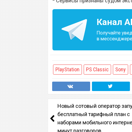
* Сервисы признаны судом экс
Канал
A
Получайте уве
в мессенджере 
PlayStation
PS Classic
Sony
Новый сотовый оператор зап
бесплатный тарифный план с
наборами мобильного интерне
минут разговоров