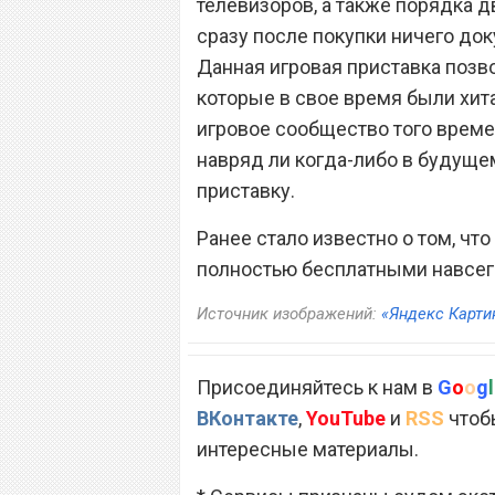
телевизоров, а также порядка 
сразу после покупки ничего док
Данная игровая приставка позвол
которые в свое время были хита
игровое сообщество того време
навряд ли когда-либо в будуще
приставку.
Ранее стало известно о том, что
полностью бесплатными навсег
Источник изображений:
«Яндекс Карти
Присоединяйтесь к нам в
G
o
o
g
l
ВКонтакте
,
YouTube
и
RSS
чтобы
интересные материалы.