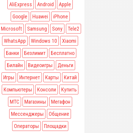
AliExpress
Android
Apple
Google
Huawei
iPhone
Microsoft
Samsung
Sony
Tele2
WhatsApp
Windows 10
Xiaomi
Банки
Безлимит
Бесплатно
Билайн
Видеоигры
Деньги
Игры
Интернет
Карты
Китай
Компьютеры
Консоли
Купить
МТС
Магазины
Мегафон
Мессенджеры
Общение
Операторы
Площадки