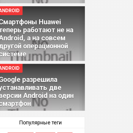
ANDROID
Смартфоны Huawei
теперь работают не на
Android, а на совсем
другой операционной
системе
ANDROID
Google разрешила
устанавливать две
версии Android на один
смартфон
Популярные теги