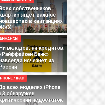
Всех собственников
квартир ждет важное
новшество в квитанциях
ЖКХ
ФИНАНСЫ
Ни вкладов, ни кредитов:
«Райффайзен Банк»
навсегда исчезнет из
России
IPHONE / IPAD
Во всех моделях iPhone
13 обнаружен
критический недостаток