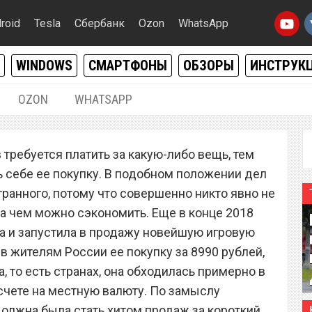
roid
Tesla
Сбербанк
Ozon
WhatsApp
WINDOWS
СМАРТФОНЫ
ОБЗОРЫ
ИНСТРУК
OZON
WHATSAPP
05.05.2020
|
0
ребуется платить за какую-либо вещь, тем
ну PlayStation до 2990
 себе ее покупку. В подобном положении дел
транного, потому что совершенно никто явно не
 на чем можно сэкономить. Еще в конце 2018
а и запустила в продажу новейшую игровую
ив жителям России ее покупку за 8990 рублей,
а, то есть странах, она обходилась примерно в
счете на местную валюту. По замыслу
должна была стать хитом продаж за короткий