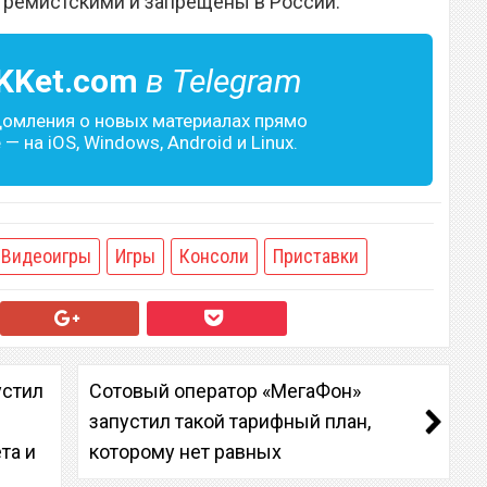
тремистскими и запрещены в России.
KKet.com
в Telegram
домления о новых материалах прямо
— на iOS, Windows, Android и Linux.
Видеоигры
Игры
Консоли
Приставки
устил
Сотовый оператор «МегаФон»
запустил такой тарифный план,
та и
которому нет равных