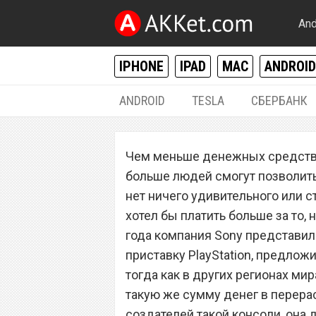
And
IPHONE
IPAD
MAC
ANDROID
ANDROID
TESLA
СБЕРБАНК
РАЗНОЕ
Чем меньше денежных средств т
Sony обрушила це
больше людей смогут позволить
рублей
нет ничего удивительного или с
хотел бы платить больше за то,
года компания Sony представил
приставку PlayStation, предлож
тогда как в других регионах мир
такую же сумму денег в перера
создателей такой консоли, она 