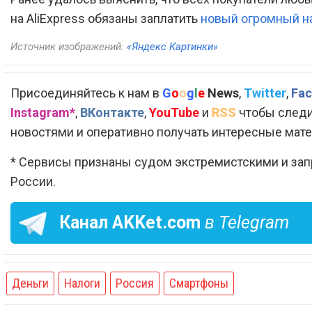
на AliExpress обязаны заплатить
новый огромный на
Источник изображений:
«Яндекс Картинки»
Присоединяйтесь к нам в
G
o
o
g
l
e
News
,
Twitter
,
Fac
Instagram*
,
ВКонтакте
,
YouTube
и
RSS
чтобы следи
новостями и оперативно получать интересные мат
* Сервисы признаны судом экстремистскими и за
России.
Канал
AKKet.com
в Telegram
Деньги
Налоги
Россия
Смартфоны