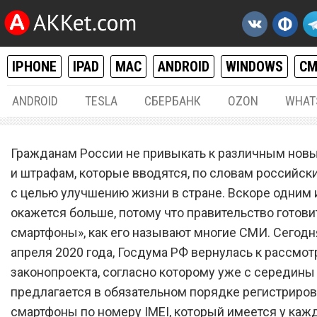
IPHONE
IPAD
MAC
ANDROID
WINDOWS
С
ANDROID
TESLA
СБЕРБАНК
OZON
WHAT
РАЗНОЕ
28.
Гражданам России не привыкать к различным нов
В России ввели обязател
и штрафам, которые вводятся, по словам российски
с целью улучшению жизни в стране. Вскоре одним 
«налог на смартфоны»
окажется больше, потому что правительство готовит
смартфоны», как его называют многие СМИ. Сегодня
апреля 2020 года, Госдума РФ вернулась к рассмо
законопроекта, согласно которому уже с середины
предлагается в обязательном порядке регистриров
смартфоны по номеру IMEI, который имеется у каж