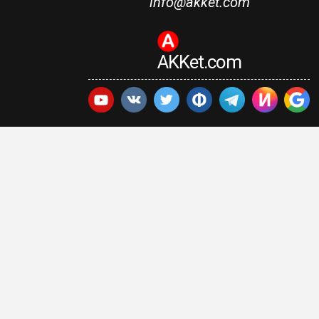
info@akket.com
AKKet.com