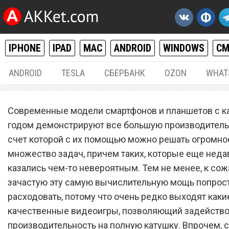
IPHONE
IPAD
MAC
ANDROID
WINDOWS
С
ANDROID
TESLA
СБЕРБАНК
OZON
WHAT
РАЗНОЕ
18.
Современные модели смартфонов и планшетов с 
Grand Theft Auto V стала
годом демонстрируют все большую производительн
счет которой с их помощью можно решать огромно
доступна для Android и iO
множество задач, причем таких, которые еще неда
казались чем-то невероятным. Тем не менее, к со
зачастую эту самую вычислительную мощь попрос
расходовать, потому что очень редко выходят каки
качественные видеоигры, позволяющий задейство
производительность на полную катушку. Впрочем, с