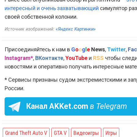
интересный и очень захватывающий
симулятор ра
своей собственной колонии.
Источник изображений:
«Яндекс Картинки»
Присоединяйтесь к нам в
G
o
o
g
l
e
News
,
Twitter
,
Fac
Instagram*
,
ВКонтакте
,
YouTube
и
RSS
чтобы следи
новостями и оперативно получать интересные мат
* Сервисы признаны судом экстремистскими и за
России.
Канал
AKKet.com
в Telegram
Grand Theft Auto V
GTA V
Видеоигры
Игры