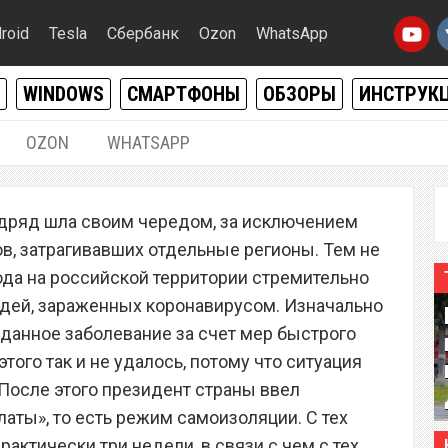
roid
Tesla
Сбербанк
Ozon
WhatsApp
WINDOWS
СМАРТФОНЫ
ОБЗОРЫ
ИНСТРУК
OZON
WHATSAPP
15.04.2020
|
0
одряд шла своим чередом, за исключением
за коронавируса
в, затрагивавших отдельные регионы. Тем не
апрещено выходить из
ода на российской территории стремительно
юдей, зараженных коронавирусом. Изначально
данное заболевание за счет мер быстрого
того так и не удалось, потому что ситуация
 После этого президент страны ввел
аты», то есть режим самоизоляции. С тех
рактически три недели, в связи с чем с тех