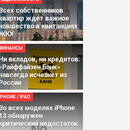
Всех собственников
квартир ждет важное
новшество в квитанциях
ЖКХ
ФИНАНСЫ
Ни вкладов, ни кредитов:
«Райффайзен Банк»
навсегда исчезнет из
России
IPHONE / IPAD
Во всех моделях iPhone
13 обнаружен
критический недостаток