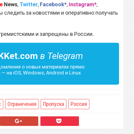
e
News
,
Twitter
,
Facebook*
,
Instagram*
,
 следить за новостями и оперативно получать
тремистскими и запрещены в России.
KKet.com
в Telegram
домления о новых материалах прямо
— на iOS, Windows, Android и Linux.
с
Ограничения
Пропуска
Россия