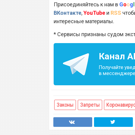
Присоединяйтесь к нам в
G
o
o
g
l
ВКонтакте
,
YouTube
и
RSS
чтобы
интересные материалы.
* Сервисы признаны судом экс
Канал
A
Получайте уве
в мессенджере 
Законы
Запреты
Коронавиру