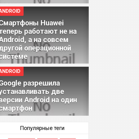
ANDROID
Смартфоны Huawei
теперь работают не на
Android, а на совсем
другой операционной
системе
ANDROID
Google разрешила
устанавливать две
версии Android на один
смартфон
Популярные теги