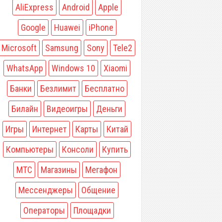
AliExpress
Android
Apple
Google
Huawei
iPhone
Microsoft
Samsung
Sony
Tele2
WhatsApp
Windows 10
Xiaomi
Банки
Безлимит
Бесплатно
Билайн
Видеоигры
Деньги
Игры
Интернет
Карты
Китай
Компьютеры
Консоли
Купить
МТС
Магазины
Мегафон
Мессенджеры
Общение
Операторы
Площадки