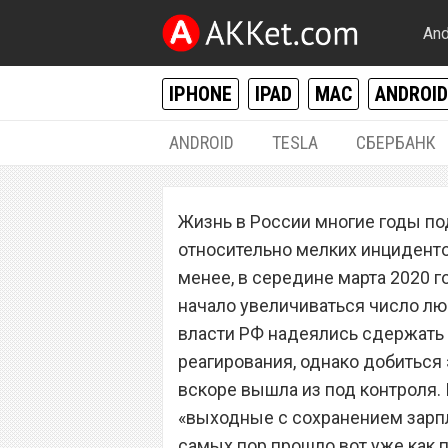
And
IPHONE
IPAD
MAC
ANDROID
ANDROID
TESLA
СБЕРБАНК
РАЗНОЕ
Жизнь в России многие годы п
С 15 апреля из-
относительно мелких инциденто
категорически з
менее, в середине марта 2020 г
начало увеличиваться число л
дома
власти РФ надеялись сдержать 
реагирования, однако добиться э
вскоре вышла из под контроля.
«выходные с сохранением зарпл
самых пор прошло вот уже как п