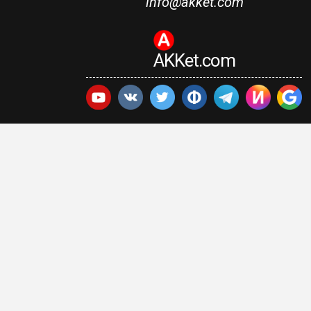
info@akket.com
AKKet.com