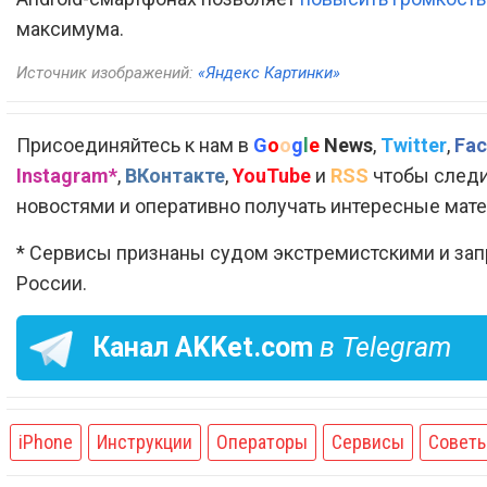
максимума.
Источник изображений:
«Яндекс Картинки»
Присоединяйтесь к нам в
G
o
o
g
l
e
News
,
Twitter
,
Fac
Instagram*
,
ВКонтакте
,
YouTube
и
RSS
чтобы следи
новостями и оперативно получать интересные мат
* Сервисы признаны судом экстремистскими и за
России.
Канал
AKKet.com
в Telegram
iPhone
Инструкции
Операторы
Сервисы
Совет