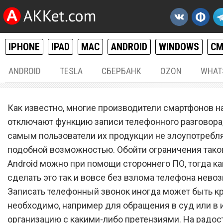
IPHONE
IPAD
MAC
ANDROID
WINDOWS
С
ANDROID
TESLA
СБЕРБАНК
OZON
WHAT
РАЗНОЕ
13.
Как известно, многие производители смартфонов 
Как записать телефонный
отключают функцию записи телефонного разговора,
самым пользователи их продукции не злоупотребл
разговор на Android и iPho
подобной возможностью. Обойти ограничения таког
Android можно при помощи стороннего ПО, тогда ка
сделать это так и вовсе без взлома телефона нево
Записать телефонный звонок иногда может быть к
необходимо, например для обращения в суд или в
организацию с какими-либо претензиями. На радос