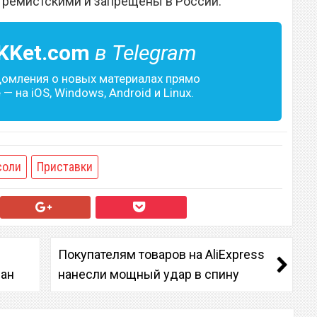
тремистскими и запрещены в России.
KKet.com
в Telegram
домления о новых материалах прямо
— на iOS, Windows, Android и Linux.
соли
Приставки
Покупателям товаров на AliExpress
лан
нанесли мощный удар в спину