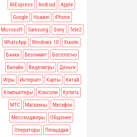
AliExpress
Android
Apple
Google
Huawei
iPhone
Microsoft
Samsung
Sony
Tele2
WhatsApp
Windows 10
Xiaomi
Банки
Безлимит
Бесплатно
Билайн
Видеоигры
Деньги
Игры
Интернет
Карты
Китай
Компьютеры
Консоли
Купить
МТС
Магазины
Мегафон
Мессенджеры
Общение
Операторы
Площадки