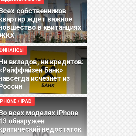
Всех собственников
квартир ждет важное
новшество в квитанциях
ЖКХ
ФИНАНСЫ
Ни вкладов, ни кредитов:
«Райффайзен Банк»
навсегда исчезнет из
России
IPHONE / IPAD
Во всех моделях iPhone
13 обнаружен
критический недостаток