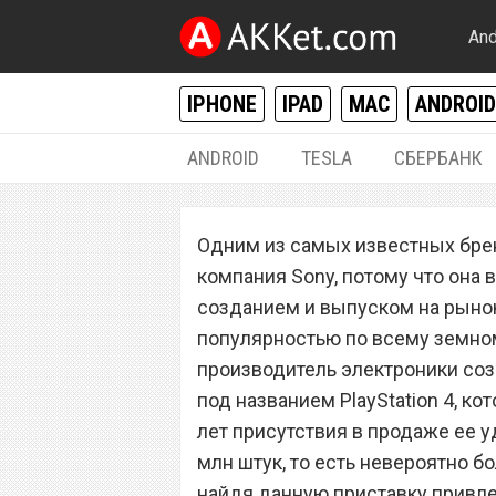
And
IPHONE
IPAD
MAC
ANDROID
ANDROID
TESLA
СБЕРБАНК
РАЗНОЕ
Одним из самых известных бре
Теперь даром: S
компания Sony, потому что она 
PlayStation 4 в д
созданием и выпуском на рыно
популярностью по всему земном
производитель электроники соз
под названием PlayStation 4, ко
лет присутствия в продаже ее 
млн штук, то есть невероятно 
найдя данную приставку привле