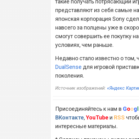
такие получать потрясающий игр
представляют из себя самые на
японская корпорация Sony сдел
навсего за полцены уже в ско
смогут совершить ее покупку н
условиях, чем раньше.
Недавно стало известно о том, 
DualSense
для игровой приставк
поколения.
Источник изображений:
«Яндекс Карти
Присоединяйтесь к нам в
G
o
o
g
l
ВКонтакте
,
YouTube
и
RSS
чтобы
интересные материалы.