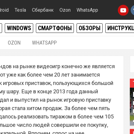
roid
Tesla
Сбербанк
Ozon
WhatsApp
WINDOWS
СМАРТФОНЫ
ОБЗОРЫ
ИНСТРУК
OZON
WHATSAPP
11.04.2020
|
5
ндов на рынке видеоигр конечно же является
ony обрушила цену
вот уже как более чем 20 лет занимается
ва раза
к игровых приставок, пользующихся большой
у шару. Еще в конце 2013 года данный
дал и выпустил на рынок игровую приставку
торая стала хитом продаж. За более чем пять
удалось реализовать тиражом в более чем 105
большое число людей совершили ее покупку,
кательной. Впрочем, спрос на нее