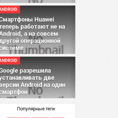
ANDROID
Смартфоны Huawei
теперь работают не на
Android, а на совсем
другой операционной
системе
ANDROID
Google разрешила
устанавливать две
версии Android на один
смартфон
Популярные теги