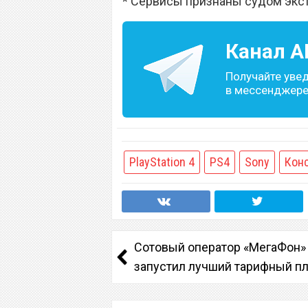
* Сервисы признаны судом экс
Канал
A
Получайте уве
в мессенджере 
PlayStation 4
PS4
Sony
Кон
Сотовый оператор «МегаФон»
запустил лучший тарифный п