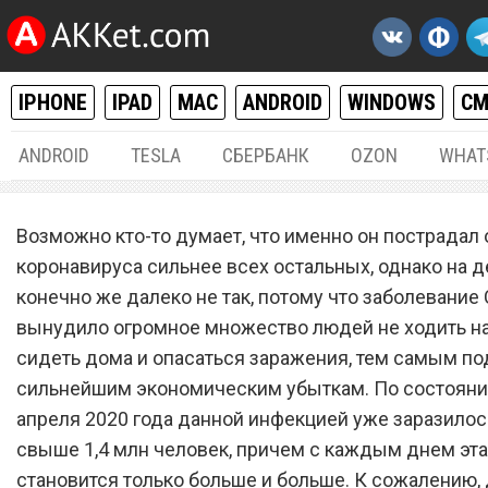
IPHONE
IPAD
MAC
ANDROID
WINDOWS
С
ANDROID
TESLA
СБЕРБАНК
OZON
WHAT
РАЗНОЕ
08.
Возможно кто-то думает, что именно он пострадал 
Цифра дня: число людей,
коронавируса сильнее всех остальных, однако на д
конечно же далеко не так, потому что заболевание
которые лишатся работы 
вынудило огромное множество людей не ходить на 
коронавируса
сидеть дома и опасаться заражения, тем самым по
сильнейшим экономическим убыткам. По состояни
апреля 2020 года данной инфекцией уже заразило
свыше 1,4 млн человек, причем с каждым днем эт
становится только больше и больше. К сожалению,