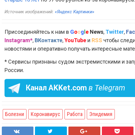
Источник изображений:
«Яндекс Картинки»
Присоединяйтесь к нам в
G
o
o
g
l
e
News
,
Twitter
,
Fac
Instagram*
,
ВКонтакте
,
YouTube
и
RSS
чтобы следи
новостями и оперативно получать интересные мат
* Сервисы признаны судом экстремистскими и за
России.
Канал
AKKet.com
в Telegram
Болезни
Коронавирус
Работа
Эпидемия