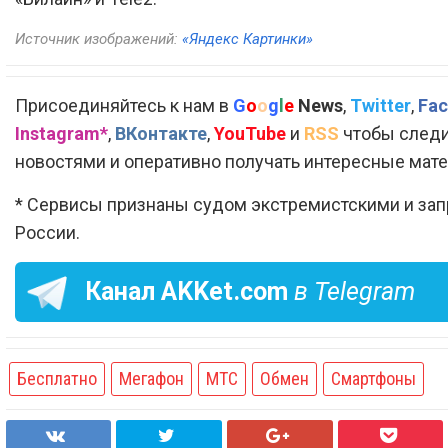
Источник изображений:
«Яндекс Картинки»
Присоединяйтесь к нам в
G
o
o
g
l
e
News
,
Twitter
,
Fac
Instagram*
,
ВКонтакте
,
YouTube
и
RSS
чтобы следи
новостями и оперативно получать интересные мат
* Сервисы признаны судом экстремистскими и за
России.
Канал
AKKet.com
в Telegram
Бесплатно
Мегафон
МТС
Обмен
Смартфоны