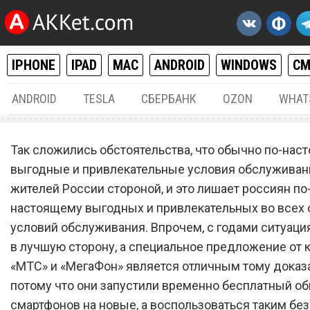
IPHONE
IPAD
MAC
ANDROID
WINDOWS
С
ANDROID
TESLA
СБЕРБАНК
OZON
WHAT
РАЗНОЕ
04.
Так сложились обстоятельства, что обычно по-нас
«МТС» и «МегаФон» врем
выгодные и привлекательные условия обслуживан
жителей России стороной, и это лишает россиян по
бесплатно меняют старые
настоящему выгодных и привлекательных во всех
смартфоны на новые
условий обслуживания. Впрочем, с годами ситуаци
в лучшую сторону, а специальное предложение от 
«МТС» и «МегаФон» является отличным тому доказ
потому что они запустили временно бесплатный о
смартфонов на новые, а воспользоваться таким бе