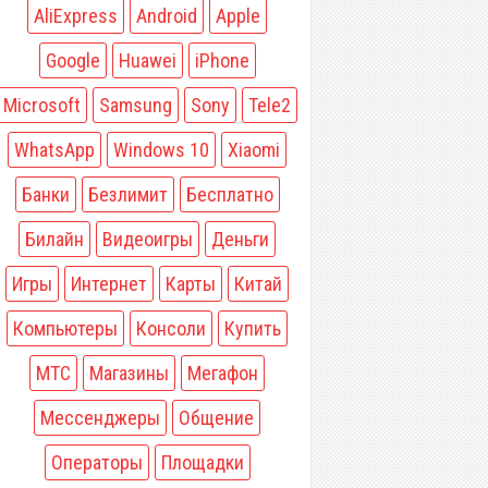
AliExpress
Android
Apple
Google
Huawei
iPhone
Microsoft
Samsung
Sony
Tele2
WhatsApp
Windows 10
Xiaomi
Банки
Безлимит
Бесплатно
Билайн
Видеоигры
Деньги
Игры
Интернет
Карты
Китай
Компьютеры
Консоли
Купить
МТС
Магазины
Мегафон
Мессенджеры
Общение
Операторы
Площадки