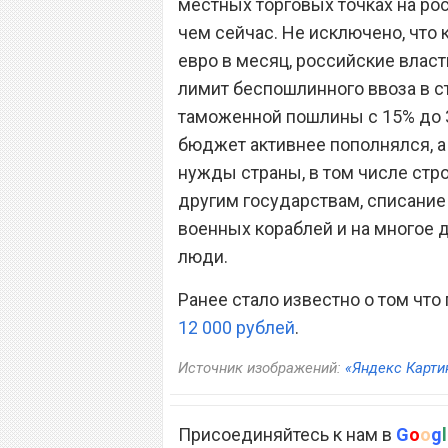
местных торговых точках на ро
чем сейчас. Не исключено, что к
евро в месяц, российские вла
лимит беспошлинного ввоза в ст
таможенной пошлины с 15% до 3
бюджет активнее пополнялся, а
нужды страны, в том числе стр
другим государствам, списани
военных кораблей и на многое 
люди.
Ранее стало известно о том что
12 000 рублей
.
Источник изображений:
«Яндекс Карти
Присоединяйтесь к нам в
G
o
o
g
l