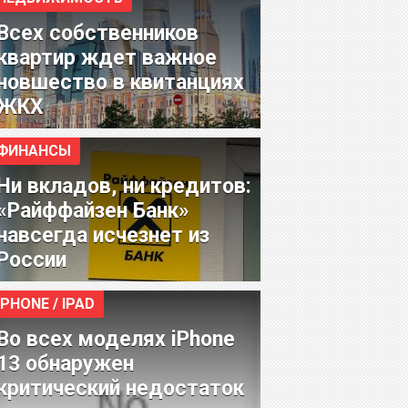
Всех собственников
квартир ждет важное
новшество в квитанциях
ЖКХ
ФИНАНСЫ
Ни вкладов, ни кредитов:
«Райффайзен Банк»
навсегда исчезнет из
России
IPHONE / IPAD
Во всех моделях iPhone
13 обнаружен
критический недостаток