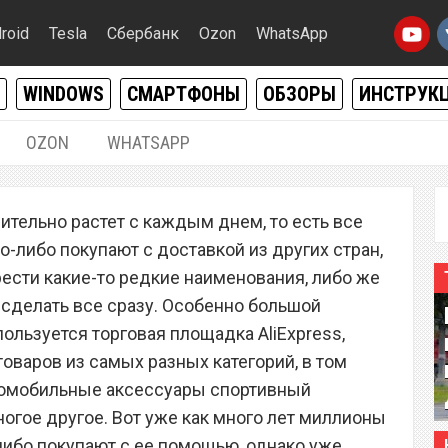
roid
Tesla
Сбербанк
Ozon
WhatsApp
WINDOWS
СМАРТФОНЫ
ОБЗОРЫ
ИНСТРУК
OZON
WHATSAPP
04.04.2020
|
0
ительно растет с каждым днем, то есть все
откажутся от покупок на
-либо покупают с доставкой из других стран,
ести какие-то редкие наименования, либо же
 сделать все сразу. Особенно большой
ользуется торговая площадка AliExpress,
оваров из самых разных категорий, в том
втомобильные аксессуары спортивный
ногое другое. Вот уже как много лет миллионы
ибо покупают с ее помощью, однако уже