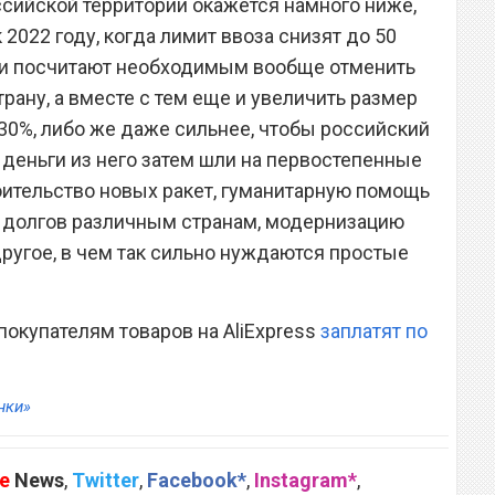
ссийской территории окажется намного ниже,
 2022 году, когда лимит ввоза снизят до 50
сти посчитают необходимым вообще отменить
рану, а вместе с тем еще и увеличить размер
0%, либо же даже сильнее, чтобы российский
 деньги из него затем шли на первостепенные
оительство новых ракет, гуманитарную помощь
е долгов различным странам, модернизацию
другое, в чем так сильно нуждаются простые
 покупателям товаров на AliExpress
заплатят по
нки»
e
News
,
Twitter
,
Facebook*
,
Instagram*
,