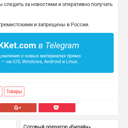
 следить за новостями и оперативно получать
тремистскими и запрещены в России.
KKet.com
в Telegram
домления о новых материалах прямо
— на iOS, Windows, Android и Linux.
Товары
Сотовый оператор «Билайн»