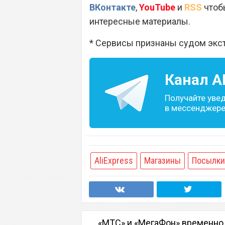
ВКонтакте
,
YouTube
и
RSS
чтобы
интересные материалы.
* Сервисы признаны судом экс
Канал
A
Получайте уве
в мессенджере 
AliExpress
Магазины
Посылки
«МТС» и «МегаФон» временно