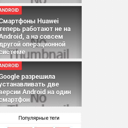
ANDROID
Смартфоны Huawei
теперь работают не на
Android, а на совсем
другой операционной
системе
ANDROID
Google разрешила
устанавливать две
версии Android на один
смартфон
Популярные теги