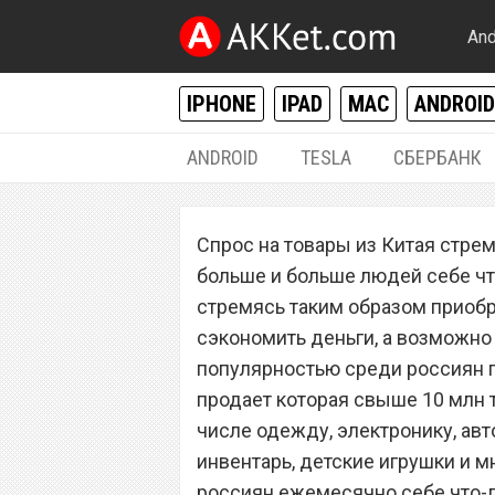
And
IPHONE
IPAD
MAC
ANDROID
ANDROID
TESLA
СБЕРБАНК
РАЗНОЕ
Спрос на товары из Китая стрем
Из-за этого все 
больше и больше людей себе что
AliExpress
стремясь таким образом приобр
сэкономить деньги, а возможно
популярностью среди россиян п
продает которая свыше 10 млн т
числе одежду, электронику, а
инвентарь, детские игрушки и м
россиян ежемесячно себе что-л